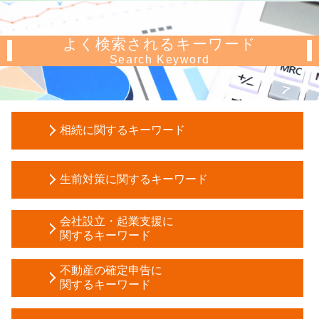
よく検索されるキーワード
Search Keyword
相続に関するキーワード
相続税 延納
生前対策に関するキーワード
公正証書遺言 効力
遺産分割協議 期限
成年後見制度
土地 相続税 評価額
会社設立・起業支援に
教育資金 一括贈与
関するキーワード
現物 分割
任意後見契約 公正証書
遺留分 計算
資本金 増資
成年後見人 監督人
不動産の確定申告に
公正証書遺言 遺留分
株式会社設立 流れ
関するキーワード
任意後見人 デメリット
相続 順位
創業 融資 公庫
家族信託 デメリット
相続税 税務調査
青色 申告 不動産 所得
税務調査 事前通知