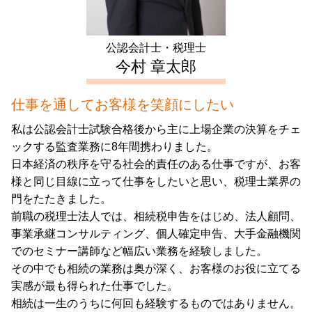
生前対策 豊島区 税理士
不動産 所得 確定申告 しない
生前対策 埼玉県 相談
不動産 確定申告 新宿区 会計士
公認会計士・税理士
相続 中野区 会計士
今村 章太郎
仕事を通してお客様を笑顔にしたい
私は公認会計士試験合格後から主に上場企業の決算をチェ
ックする監査業務に8年間携わりました。
日本経済の秩序を守る社会的責任のある仕事ですが、お客
様と同じ目線に立って仕事をしたいと思い、税理士業界の
門をたたきました。
前職の税理士法人では、相続税申告をはじめ、法人顧問、
事業承継コンサルティング、個人確定申告、大手金融機関
でのセミナー講師など幅広い業務を経験しました。
その中でも相続の業務は奥が深く、お客様のお役に立てる
実感が最も得られた仕事でした。
相続は一生のうちに何回も経験するものではありません。