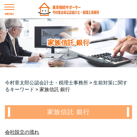
家族信託 銀行
今村章太郎公認会計士・税理士事務所
>
生前対策に関す
るキーワード
>
家族信託 銀行
家族信託 銀行
会社設立の流れ