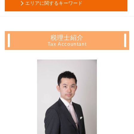
被後見人 とは
相続税申告 必要書類
エリアに関するキーワード
サラリーマン 家賃 収入 確定申告
会社設立 税理士
成年後見申立て 費用
自筆証書遺言 要件
確定申告 不動産 所得 書き方
創業 融資
生前贈与 税金
相続税 基礎控除
会社設立 神奈川県 相談
住宅ローン控除 条件
法人化 メリット
生前贈与 確定申告
相続 範囲
相続 豊島区 税理士
住宅 売却 確定申告
合同会社設立 必要書類
生前贈与 方法
相続税 申告 自分で
相続 文京区 会計士
住宅ローン控除 確定申告
事業計画 策定
任意後見 制度
税理士紹介
生命保険 相続税
不動産 確定申告 神奈川県 税理士
マンション 売却 確定申告
税務調査 法人
後見人 申請
Tax Accountant
相続人 調査 費用
会社設立 千葉県 税理士
住宅ローン 控除 年末調整
会社 定款
後見 登記
相続税 計算
起業支援 千葉県 会計士
譲渡 所得 確定申告
新規 事業 計画
家族信託 銀行
譲渡 所得税 相続
不動産 確定申告 新宿区 税理士
年末調整 不動産所得
新規事業 計画書
成年後見人 裁判所
相続税 申告義務
相続 東京都 相談
譲渡所得 確定申告 不要
募集 設立
信託 銀行 違い
代襲 相続 割合
生前対策 神奈川県 相談
住宅ローン控除 必要書類
合同会社 定款
生前贈与 手続き
会社設立 文京区 税理士
確定申告 とは
事業計画書 代行
不動産 信託受益権
不動産 確定申告 豊島区 会計士
譲渡所得 とは
事業計画書 書き方
生前贈与 メリット
会社設立 新宿区 会計士
青色 申告 不動産 所得 サラリーマン
税務調査 個人
相続 千葉県 税理士
不動産所得 確定申告
資本金 増資 手続き
不動産 確定申告 東京都 会計士
長期 譲渡所得
個人事業主 法人成り
相続 神奈川県 税理士
不動産 譲渡 所得税 計算
生前対策 文京区 相談
アパート経営 確定申告