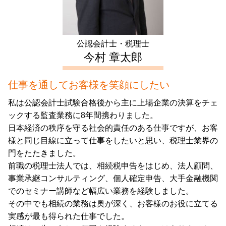
相続 神奈川県 相談
アパート経営 確定申告
相続 千葉県 会計士
生前対策 新宿区 会計士
公認会計士・税理士
不動産 確定申告 千葉県 会計士
今村 章太郎
仕事を通してお客様を笑顔にしたい
私は公認会計士試験合格後から主に上場企業の決算をチェ
ックする監査業務に8年間携わりました。
日本経済の秩序を守る社会的責任のある仕事ですが、お客
様と同じ目線に立って仕事をしたいと思い、税理士業界の
門をたたきました。
前職の税理士法人では、相続税申告をはじめ、法人顧問、
事業承継コンサルティング、個人確定申告、大手金融機関
でのセミナー講師など幅広い業務を経験しました。
その中でも相続の業務は奥が深く、お客様のお役に立てる
実感が最も得られた仕事でした。