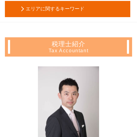
確定申告 不動産 所得 書き方
合同会社 株式会社 違い
家族信託 認知症
遺産分割協議書 相続放棄
エリアに関するキーワード
住宅ローン 控除 年末調整
資本金 増資 方法
家庭裁判所 成年後見人
代襲 相続 割合
年末調整 不動産所得
会社設立 税務署
代理権 とは
生命保険 相続税 対策
会社設立 埼玉県 会計士
サラリーマン 家賃 収入 確定申告
税務調査 事前通知
遺言 代用 信託
遺留分 計算
不動産 確定申告 文京区 相談
住宅ローン控除 計算
会社 定款
成年後見人 選任
所有権移転登記 費用 相場
会社設立 豊島区 相談
長期 譲渡所得
創業融資 サポート
後見人 申請
税理士紹介
相続税 電子申告
不動産 確定申告 埼玉県 会計士
住宅ローン控除 確定申告
税理士 顧問
信託 メリット
Tax Accountant
相続税 遺留分
会社設立 東京都 相談
青色 申告 不動産 所得 サラリーマン
税務調査 流れ
成年 後見 登記
相続人 調査 費用
相続 文京区 相談
譲渡 所得 確定申告
会社設立 届出
被後見人 とは
相続税申告 必要書類
会社設立 中野区 相談
不動産所得 確定申告
創業 融資
財産管理 とは
遺産分割協議 証明書
不動産 確定申告 新宿区 相談
不動産 所得 確定申告 しない
株式会社 設立 メリット
成年後見制度 デメリット
所有権移転登記 必要書類
不動産 確定申告 中野区 税理士
確定申告 不動産 売却
発起 設立
生前贈与 時効
起業支援 神奈川県 相談
不動産所得 事業所得
株式会社 設立 条件
任意後見 費用
生前対策 中野区 相談
住宅 売却 確定申告
会社設立 期間
家族信託 銀行
相続 文京区 会計士
不動産 売却 赤字 確定申告
税理士 顧問料
会社設立 豊島区 会計士
相続 不動産 売却 確定申告
会社設立後 手続き
会社設立 東京都 税理士
家賃 収入 確定申告
募集 設立
会社設立 千葉県 相談
譲渡所得 確定申告 不要
起業支援 文京区 税理士
住宅ローン控除 条件