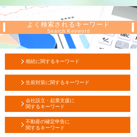
よく検索されるキーワード
Search Keyword
相続に関するキーワード
譲渡 所得税 相続
生前対策に関するキーワード
相続税 申告 義務
自筆証書遺言 保管制度
不動産 信託
会社 相続税
会社設立・起業支援に
相続時精算課税制度 デメリット
関するキーワード
贈与税 申告期限
任意後見人 デメリット
土地 相続放棄
開業 助成金
成年後見人 裁判所
不動産の確定申告に
節税対策 法人
資本金 減資
関するキーワード
成年後見申立て 費用
土地 相続 必要 書類
株式会社 設立費用
教育資金 一括贈与
相続 範囲