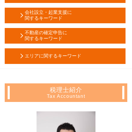
会社 相続 税金
家族信託 手続き
相続税 申告漏れ
会社設立・起業支援に
後見 申立 必要書類
関するキーワード
土地 相続税
信託 メリット
相続税 申告期限
合同会社 設立 流れ
任意後見人 手続き
不動産の確定申告に
土地 相続 必要 書類
税務調査 事前通知
関するキーワード
家族信託 認知症
遺産分割協議書 相続放棄
株式会社 設立 メリット
代理権 とは
所有権移転登記 費用 相場
住宅ローン控除 条件
日本政策金融公庫 融資 期間
成年後見人 選任
株 税金 計算
エリアに関するキーワード
年末調整 不動産所得
事業計画書 作成
成年後見制度 手続き
相続税 申告 義務
不動産所得 事業所得
会社設立後 手続き
家庭裁判所 成年後見人
贈与税 対策
生前対策 埼玉県 相談
マンション 売却 確定申告
資本金 基準
任意後見 登記事項証明書
遺産分割協議書 必要書類
不動産 確定申告 新宿区 相談
譲渡 所得 計算
会社設立 期間
任意後見人 デメリット
固定資産税 評価額
起業支援 千葉県 会計士
住宅ローン控除 必要書類
事業計画 認定
生前贈与 メリット
税理士紹介
所有権移転登記 贈与
生前対策 新宿区 税理士
相続 不動産 売却 確定申告
資本金 仕訳
任意 後見 契約
Tax Accountant
遺産 分割
相続 豊島区 相談
土地 売却 確定申告
合同会社 設立費用
相続時精算課税制度 とは わかりやすく
公正証書遺言 無効
相続 中野区 会計士
譲渡所得 確定申告 不要
電子 定款
贈与税 マンション
限定承認 手続き
相続 神奈川県 税理士
不動産 売却 赤字 確定申告
会社設立 資本金
成年後見申立て 費用
相続人 調査 費用
会社設立 千葉県 税理士
不動産 譲渡 所得税 計算
創業 融資 銀行
信託 銀行 違い
現物 分割
生前対策 新宿区 会計士
青色 申告 不動産 所得
創業 融資 公庫
任意後見 登記