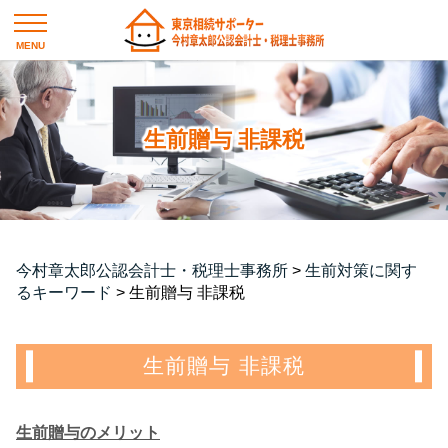
生前贈与 非課税
今村章太郎公認会計士・税理士事務所
>
生前対策に関す
るキーワード
>
生前贈与 非課税
生前贈与 非課税
生前贈与のメリット