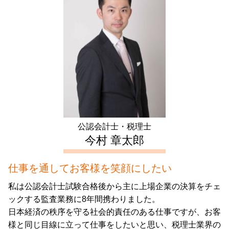
相続 埼玉県 税理士
住宅ローン控除 計算
株式会社 資本金
成年後見制度
生前対策 埼玉県 税理士
譲渡 所得 確定申告
定款 作成
財産管理 とは
起業支援 文京区 相談
譲渡所得 とは
助成金 消費税
不動産 確定申告 中野区 会計士
サラリーマン 家賃 収入 確定申告
新規 事業 計画
会社設立 中野区 会計士
長期 譲渡所得
補助金 交付申請書
会社設立 千葉県 会計士
確定申告 不動産 売却
不動産 確定申告 神奈川県 会計士
住宅 売却 確定申告
生前対策 中野区 税理士
住宅ローン 控除 年末調整
不動産 確定申告 東京都 会計士
起業支援 豊島区 会計士
公認会計士・税理士
起業支援 文京区 会計士
今村 章太郎
仕事を通してお客様を笑顔にしたい
私は公認会計士試験合格後から主に上場企業の決算をチェ
ックする監査業務に8年間携わりました。
日本経済の秩序を守る社会的責任のある仕事ですが、お客
様と同じ目線に立って仕事をしたいと思い、税理士業界の