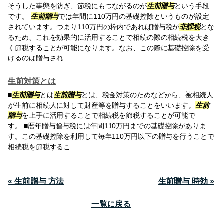
そうした事態を防ぎ、節税にもつながるのが
生前贈与
という手段
です。
生前贈与
では年間に110万円の基礎控除というものが設定
されています。つまり110万円の枠内であれば贈与税が
非課税
とな
るため、これを効果的に活用することで相続の際の相続税を大き
く節税することが可能になります。なお、この際に基礎控除を受
けるのは贈与され...
生前対策とは
■
生前贈与
とは
生前贈与
とは、税金対策のためなどから、被相続人
が生前に相続人に対して財産等を贈与することをいいます。
生前
贈与
を上手に活用することで相続税を節税することが可能で
す。 ■暦年贈与贈与税には年間110万円までの基礎控除がありま
す。この基礎控除を利用して毎年110万円以下の贈与を行うことで
相続税を節税するこ...
« 生前贈与 方法
生前贈与 時効 »
一覧に戻る