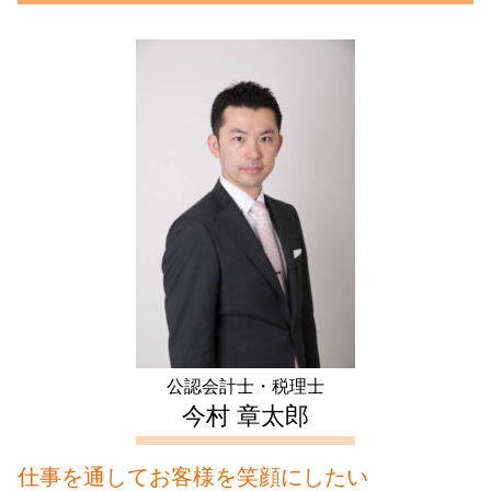
青色 申告 不動産 所得 サラリーマン
資本金 増資 方法
家族信託 手続き
相続税 基礎控除
生前対策 埼玉県 税理士
住宅ローン控除 必要書類
定款 目的
任意 後見 契約
相続税 延納
生前対策 文京区 相談
譲渡所得 確定申告 不要
税務調査 事前通知
信託 メリット
税務調査 税理士
会社設立 中野区 会計士
住宅 売却 確定申告
開業 助成金
後見人 申請
遺産分割協議 証明書
起業支援 豊島区 相談
土地 売却 確定申告
資本金 平均
任意後見 登記事項証明書
起業支援 豊島区 会計士
確定申告 不動産 売却
株式会社 設立 必要書類
家族信託 認知症
不動産 確定申告 豊島区 税理士
住宅ローン控除 条件
事業計画書 作成
生前贈与 方法
生前対策 中野区 税理士
家賃 収入 確定申告
税務調査 反面調査
相続 神奈川県 会計士
不動産 所得 確定申告 しない
会社設立 費用 経費
起業支援 文京区 相談
相続 不動産 売却 確定申告
会社設立 資本金
相続 千葉県 会計士
年末調整 不動産所得
不動産 確定申告 新宿区 税理士
住宅ローン控除 確定申告
不動産 確定申告 文京区 相談
青色 申告 不動産 所得
会社設立 千葉県 相談
会社設立 文京区 税理士
公認会計士・税理士
会社設立 文京区 相談
今村 章太郎
仕事を通してお客様を笑顔にしたい