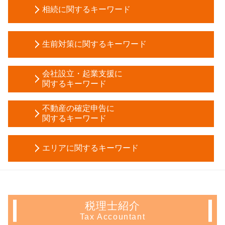
相続に関するキーワード
遺言書 作成
生前対策に関するキーワード
土地 相続 税金対策
法定相続分 とは
生前贈与 税金
遺産分割協議書 相続放棄
会社設立・起業支援に
法定後見制度 とは
関するキーワード
限定承認 手続き
成年後見人 監督人
固定資産税 評価額
事業計画書 代行
生前贈与 非課税
不動産の確定申告に
贈与税 配偶者控除
定款 原本証明
関するキーワード
死亡退職金 相続税
贈与税 対策
節税 会社設立
任意後見 制度
自筆証書遺言
譲渡所得 とは
電子 定款 認証
任意後見人 デメリット
個人事業主 税務調査
エリアに関するキーワード
不動産所得 事業所得
増資 手続き
生前贈与 手続き
限定承認 費用
確定申告 とは
創業 融資 銀行
成年後見制度 手続き
土地 相続税
生前対策 新宿区 税理士
不動産所得 確定申告
起業 補助金
成年後見人 選任
自筆証書遺言 保管制度
相続 豊島区 相談
サラリーマン 家賃 収入 確定申告
新規事業 計画書
代理権 とは
相続税 節税対策
不動産 確定申告 神奈川県 税理士
長期 譲渡所得
資本金 増資 メリット
信託 銀行 違い
税理士紹介
限定承認 デメリット
会社設立 東京都 相談
マンション 売却 確定申告
税務調査 流れ
遺言 代用 信託
Tax Accountant
会社 相続 税金
起業支援 文京区 会計士