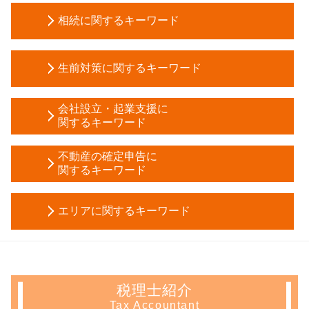
相続に関するキーワード
公正証書遺言 無効
生前対策に関するキーワード
遺産分割協議 期限
公正証書遺言 証人
生前贈与 契約書
所有権移転登記 費用 相場
会社設立・起業支援に
法定後見制度 とは
関するキーワード
生命保険 相続税
成年後見人 裁判所
相続税 電子申告
会社設立 税務署
生前贈与 時効
不動産の確定申告に
会社 相続
個人事業主 法人化 目安
関するキーワード
信託 銀行 違い
相続税 計算
電子 定款 代行
教育資金 一括贈与
相続税 対策
不動産所得 確定申告
法人化 手続き
生前贈与 非課税
遺産分割協議書 作成
エリアに関するキーワード
不動産 譲渡 所得税 計算
法人成り 消費税
不動産 信託受益権
代襲 相続 割合
譲渡 所得 計算
税務調査 事前通知
家族信託 認知症
会社 相続 税金
生前対策 東京都 税理士
青色 申告 不動産 所得 サラリーマン
税務署 相談
家族信託 銀行
相続人 調査
相続 神奈川県 会計士
譲渡 所得 確定申告
新規事業 計画書
任意後見 受任者
マンション 相続税対策
会社設立 埼玉県 相談
譲渡所得 確定申告 不要
株式会社 設立 人数
家族信託 デメリット
税理士紹介
土地 相続 税金対策
会社設立 埼玉県 税理士
不動産 所得 確定申告 しない
新規 事業 計画
成年後見制度 手続き
Tax Accountant
限定承認 デメリット