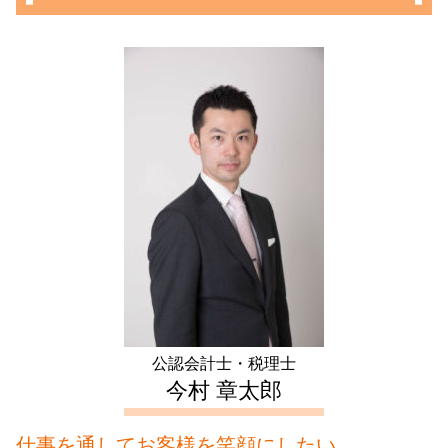
生前対策 中野区 会計士
長期 譲渡所得
資本金 増資 メリット
死亡退職金 相続税
所有権移転登記 相続
起業支援 千葉県 税理士
譲渡所得 とは
税務調査 対象
成年後見人 監督人
節税 対策
生前対策 埼玉県 相談
住宅ローン控除 確定申告
株式会社 設立登記申請書
生前贈与 メリット
個人事業主 税務調査
生前対策 豊島区 会計士
年末調整 不動産所得
資本金 減資
生前贈与 方法
相続税 2割加算
相続 新宿区 相談
確定申告 とは
会社設立 流れ
任意後見 費用
生前対策 千葉県 税理士
アパート経営 確定申告
個人事業主 法人成り
任意後見人 デメリット
相続 千葉県 税理士
不動産所得 事業所得
税務調査 流れ
成年 後見 登記
起業支援 新宿区 相談
家賃 収入 確定申告
募集 設立
生前対策 東京都 相談
住宅ローン 控除 年末調整
会社設立 費用 経費
会社設立 千葉県 税理士
住宅ローン控除 条件
資本金 平均
起業支援 千葉県 相談
相続 不動産 売却 確定申告
相続 埼玉県 相談
マンション 売却 確定申告
会社設立 神奈川県 税理士
不動産 売却 赤字 確定申告
起業支援 豊島区 相談
起業支援 埼玉県 会計士
公認会計士・税理士
不動産 確定申告 東京都 税理士
今村 章太郎
仕事を通してお客様を笑顔にしたい