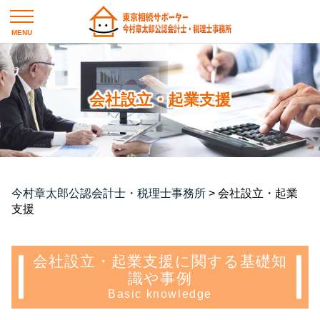
会社設立・起業支援
今村章太郎公認会計士・税理士事務所
>
会社設立・起業
支援
会社設立・起業支援に関する基礎知
識や事例
Basic knowledge