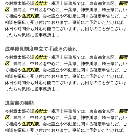
今村章太郎公認
会計士
・税理士事務所では、東京都文京区、
新宿
区
、豊島区、中野区を中心に、千葉県、神奈川県、埼玉県におい
て相続や
生前対策
、会社設立や不動産に関する確定申告など、ご
相談を幅広く受け付けております。事前にご予約いただければ、
休日や時間外も対応可能でございます。お困りのことがございま
したらお気軽に当事務所ま...
成年後見制度申立て手続きの流れ
今村章太郎公認
会計士
・税理士事務所では、東京都文京区、
新宿
区
、豊島区、中野区を中心に、千葉県、神奈川県、埼玉県におい
て相続や
生前対策
、会社設立や不動産に関する確定申告など、ご
相談を幅広く受け付けております。事前にご予約いただければ、
休日や時間外も対応可能でございます。お困りのことがございま
したらお気軽に当事務所ま...
遺言書の種類
今村章太郎公認
会計士
・税理士事務所では、東京都文京区、
新宿
区
、豊島区、中野区を中心に、千葉県、神奈川県、埼玉県におい
て相続や
生前対策
、会社設立や不動産に関する確定申告など、ご
相談を幅広く受け付けております。事前にご予約いただければ、