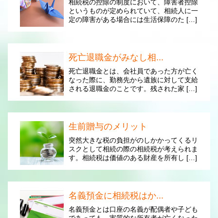
相続税の控除の制度において、障害者控除
というものが定められていて、相続人に一
定の障害がある場合には生活保障のた […]
死亡退職金がみなし相...
死亡退職金とは、会社員であった方が亡く
なった際に、勤務先から遺族に対して支給
される退職金のことです。残された家 […]
生前贈与のメリット
突然大きな税の負担がのしかかってくるリ
スクとして相続の際の相続税が考えられま
す。相続税は価値のある財産を所有し […]
名義預金に相続税はか...
名義預金とは口座の名義が配偶者や子ども
であっても、実質的な所有者が亡くなった