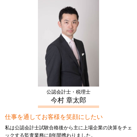
生前贈与 税金
遺言書 効力
起業支援 新宿区 会計士
譲渡所得 とは
株式会社 定款
遺言 代用 信託
小規模宅地等の特例 相続税
相続 豊島区 税理士
サラリーマン 家賃 収入 確定申告
節税 会社設立
成年 後見 登記
不動産 確定申告 新宿区 税理士
マンション 売却 確定申告
補助金 交付申請書
生前贈与 現金 手渡し
不動産 確定申告 神奈川県 税理士
相続 不動産 売却 確定申告
資本金 減資
家族信託 手続き
相続 新宿区 税理士
住宅 売却 確定申告
株式会社 設立費用
起業支援 中野区 税理士
長期 譲渡所得
税務調査 期間
生前対策 千葉県 税理士
家賃 収入 確定申告
合同会社 設立費用
相続 埼玉県 相談
年末調整 不動産所得
会社設立 文京区 会計士
不動産所得 事業所得
不動産 確定申告 文京区 相談
不動産 譲渡 所得税 計算
生前対策 中野区 相談
生前対策 神奈川県 会計士
公認会計士・税理士
起業支援 東京都 相談
今村 章太郎
仕事を通してお客様を笑顔にしたい
私は公認会計士試験合格後から主に上場企業の決算をチェ
ックする監査業務に8年間携わりました。