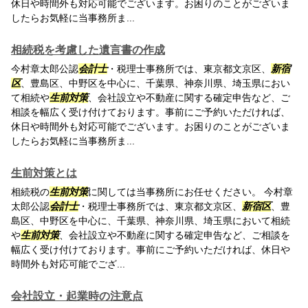
休日や時間外も対応可能でございます。お困りのことがございま
したらお気軽に当事務所ま...
相続税を考慮した遺言書の作成
今村章太郎公認
会計士
・税理士事務所では、東京都文京区、
新宿
区
、豊島区、中野区を中心に、千葉県、神奈川県、埼玉県におい
て相続や
生前対策
、会社設立や不動産に関する確定申告など、ご
相談を幅広く受け付けております。事前にご予約いただければ、
休日や時間外も対応可能でございます。お困りのことがございま
したらお気軽に当事務所ま...
生前対策とは
相続税の
生前対策
に関しては当事務所にお任せください。 今村章
太郎公認
会計士
・税理士事務所では、東京都文京区、
新宿区
、豊
島区、中野区を中心に、千葉県、神奈川県、埼玉県において相続
や
生前対策
、会社設立や不動産に関する確定申告など、ご相談を
幅広く受け付けております。事前にご予約いただければ、休日や
時間外も対応可能でござ...
会社設立・起業時の注意点