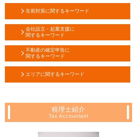
土地 相続放棄
生前対策に関するキーワード
遺産分割協議書 作成
自筆証書遺言 書き方
任意後見 受任者
生命保険 相続税基礎控除
会社設立・起業支援に
生前贈与 契約書
関するキーワード
相続 範囲
家族信託 認知症
相続 順位
会社設立後 手続き
教育資金 一括贈与
不動産の確定申告に
限定承認 費用
合同会社 設立 流れ
関するキーワード
成年後見人 裁判所
自筆証書遺言 無効
開業 助成金
成年後見制度
自筆証書遺言 要件
確定申告 不動産 所得 書き方
創業 融資
生前贈与 メリット
相続税 申告義務
エリアに関するキーワード
青色 申告 不動産 所得
助成金 消費税
死亡退職金 相続税
会社 相続税
確定申告 不動産 売却
税務調査 流れ
任意後見 制度
相続 放棄
不動産 確定申告 新宿区 相談
不動産所得 確定申告
日本政策金融公庫 融資 期間
生前贈与 不動産
法定相続分 とは
相続 東京都 会計士
住宅ローン控除 確定申告
合同会社 定款
成年後見人 選任
会社 相続
生前対策 文京区 会計士
確定申告 とは
法人成り 消費税
法定後見制度 とは
税理士紹介
土地 相続 必要 書類
不動産 確定申告 文京区 会計士
譲渡 所得 確定申告
起業 助成金
任意後見人 デメリット
Tax Accountant
相続税 申告 自分で
不動産 確定申告 中野区 相談
譲渡 所得 計算
会社設立 税理士
被後見人 とは
遺産分割協議書 相続放棄
会社設立 埼玉県 税理士
土地 売却 確定申告
創業 融資 銀行
生前贈与 確定申告
現物 分割
生前対策 豊島区 税理士
青色 申告 不動産 所得 サラリーマン
新規事業 計画書