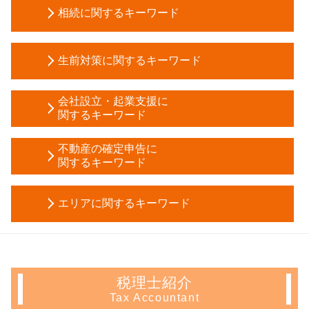
相続に関するキーワード
遺産分割協議書 必要書類
生前対策に関するキーワード
会社 相続 税金
相続税 基礎控除
任意後見 受任者
相続税 延納
会社設立・起業支援に
孫 生前贈与
関するキーワード
自筆証書遺言 費用
相続時精算課税制度 デメリット
自筆証書遺言 無効
合同会社 設立 流れ
任意後見 費用
不動産の確定申告に
法定相続分 とは
会社設立 税務署
関するキーワード
不動産 信託受益権
贈与税 申告漏れ
株式会社 設立 費用
生前贈与 時効
相続 税率
相続 不動産 売却 確定申告
新規事業 計画書
家族信託 デメリット
公正証書遺言 遺留分
エリアに関するキーワード
住宅ローン控除 必要書類
資本金 増資 方法
法定後見制度 とは
相続税 申告期限 延長
マンション 売却 確定申告
会社 定款
生前贈与 確定申告
公正証書遺言 効力
相続 文京区 相談
住宅ローン 控除 年末調整
創業 融資 公庫
任意 後見 契約
相続税 時効
不動産 確定申告 中野区 税理士
不動産 所得 確定申告 しない
税務調査 法人
任意後見人 手続き
贈与税 配偶者控除
会社設立 神奈川県 相談
住宅 売却 確定申告
税務調査 流れ
被後見人 とは
税理士紹介
遺留分
生前対策 中野区 会計士
住宅ローン控除 条件
株式会社 設立登記申請書
教育資金 一括贈与
Tax Accountant
相続税 申告 自分で
生前対策 埼玉県 税理士