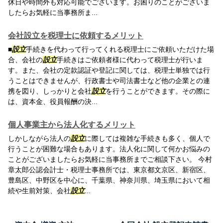
休日や時間外も対応可能でございます。お困りのことがございま
したらお気軽に当事務所ま...
会社設立を税理士に依頼するメリット
■
設立
手続きを代わって行ってくれる税理士にご依頼いただけた場
合、会社の
設立
手続きはご依頼者様に代わって税理士が行いま
す。また、会社の定款認証や登記に関しては、税理士単独では行
うことはできませんが、行政書士や司法書士など他の企業との連
携を図り、しっかりと会社
設立
を行うことができます。その際に
は、資本金、役員報酬の決...
個人事業主から法人化するメリット
しかしながら法人の
設立
に際しては複雑な手続きも多く、個人で
行うことが困難な場合もあります。法人化に関して何かお悩みの
ことがございましたらお気軽に当事務所までご相談下さい。 今村
章太郎公認会計士・税理士事務所では、東京都文京区、新宿区、
豊島区、中野区を中心に、千葉県、神奈川県、埼玉県において相
続や生前対策、会社
設立
...