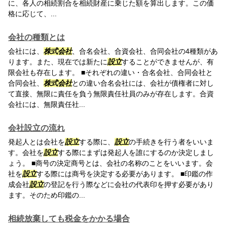
に、各人の相続割合を相続財産に乗じた額を算出します。この価
格に応じて、...
会社の種類とは
会社には、
株式会社
、合名会社、合資会社、合同会社の4種類があ
ります。また、現在では新たに
設立
することができませんが、有
限会社も存在します。 ■それぞれの違い・合名会社、合同会社と
合同会社、
株式会社
との違い合名会社には、会社が債権者に対し
て直接、無限に責任を負う無限責任社員のみが存在します。合資
会社には、無限責任社...
会社設立の流れ
発起人とは会社を
設立
する際に、
設立
の手続きを行う者をいいま
す。会社を
設立
する際にまずは発起人を誰にするのか決定しまし
ょう。 ■商号の決定商号とは、会社の名称のことをいいます。会
社を
設立
する際には商号を決定する必要があります。 ■印鑑の作
成会社
設立
の登記を行う際などに会社の代表印を押す必要があり
ます。そのため印鑑の...
相続放棄しても税金をかかる場合