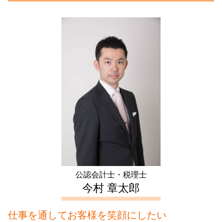
譲渡 所得 確定申告
節税 会社設立
家族信託 手続き
遺産 分割
会社設立 埼玉県 会計士
譲渡所得 とは
法人化 手続き
成年後見制度
マンション 相続税対策
会社設立 新宿区 会計士
不動産 譲渡 所得税 計算
補助金 助成金 違い
任意後見 制度
遺産分割協議書 相続放棄
起業支援 豊島区 会計士
長期 譲渡所得
事業計画書 書き方
後見 登記
会社 相続税
生前対策 文京区 会計士
住宅ローン控除 確定申告
起業 助成金
後見 信託
起業支援 中野区 税理士
不動産所得 事業所得
会社設立 資本金
任意後見人 デメリット
会社設立 千葉県 税理士
不動産 売却 赤字 確定申告
事業計画書 代行
死亡退職金 相続税
起業支援 豊島区 相談
土地 売却 確定申告
定款 認証
相続 東京都 税理士
家賃 収入 確定申告
会社設立 流れ
生前対策 豊島区 会計士
青色 申告 不動産 所得 サラリーマン
資本金 増資 手続き
会社設立 千葉県 会計士
譲渡 所得 計算
生前対策 中野区 相談
アパート経営 確定申告
会社設立 埼玉県 相談
確定申告 不動産 所得 書き方
起業支援 神奈川県 税理士
生前対策 東京都 会計士
公認会計士・税理士
不動産 確定申告 千葉県 税理士
今村 章太郎
仕事を通してお客様を笑顔にしたい