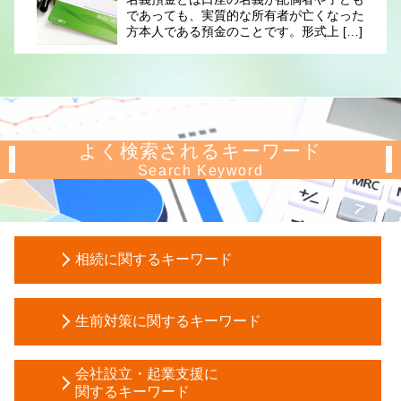
であっても、実質的な所有者が亡くなった
方本人である預金のことです。形式上 […]
よく検索されるキーワード
Search Keyword
相続に関するキーワード
個人事業主 税務調査
生前対策に関するキーワード
遺産分割協議 期限
相続 範囲
法定後見制度 とは
自筆証書遺言 無効
会社設立・起業支援に
生前贈与 非課税
関するキーワード
相続税 税務調査