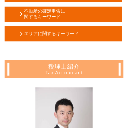
家庭裁判所 成年後見人
遺言書 効力
株式会社 設立 メリット
相続時精算課税制度 デメリット
不動産の確定申告に
所有権移転登記 費用 相場
資本金 仕訳
関するキーワード
成年後見人 申請
所有権移転登記 必要書類
電子 定款
任意後見 登記事項証明書
相続 放棄
青色 申告 不動産 所得 サラリーマン
個人事業主 法人化 目安
被後見人 とは
法定相続分 とは
エリアに関するキーワード
マンション 売却 確定申告
電子 定款 認証
成年 後見 登記
公正証書遺言
土地 売却 確定申告
法人化 手続き
教育資金 一括贈与
贈与税 申告
生前対策 神奈川県 相談
住宅ローン控除 必要書類
資本金 増資
家族信託 銀行
節税対策 法人
会社設立 千葉県 相談
不動産所得 確定申告
定款 認証
任意後見 登記
相続人 調査 費用
起業支援 千葉県 会計士
サラリーマン 家賃 収入 確定申告
株式会社 資本金
不動産 信託受益権
税理士紹介
生命保険 相続税基礎控除
起業支援 神奈川県 税理士
住宅ローン控除 条件
法人成り 消費税
成年後見制度
Tax Accountant
相続税 電子申告
生前対策 神奈川県 会計士
長期 譲渡所得
会社設立後 手続き
成年 後見人 申立人
株 税金 計算
相続 豊島区 相談
アパート経営 確定申告
定款 とは
任意後見人 デメリット
会社 相続税
生前対策 神奈川県 税理士
譲渡所得 確定申告 不要
税務調査 事前通知
生前贈与 現金 手渡し
遺言書 作成
会社設立 埼玉県 税理士
不動産 譲渡 所得税 計算
合同会社 株式会社 違い
後見人 申請
小規模宅地等の特例 相続税
不動産 確定申告 神奈川県 相談
住宅ローン 控除 年末調整
税務調査 時期
任意後見人 手続き
不動産 確定申告 中野区 会計士
青色 申告 不動産 所得
税務署 相談
成年後見制度 デメリット
起業支援 神奈川県 会計士
相続 不動産 売却 確定申告
合同会社 設立 流れ
生前贈与 方法
会社設立 中野区 相談
不動産所得 事業所得
税務調査 流れ