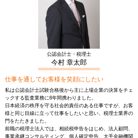
会社設立 神奈川県 会計士
住宅 売却 確定申告
事業計画書 項目
生前対策 中野区 会計士
家賃 収入 確定申告
日本政策金融公庫 融資 期間
不動産 確定申告 埼玉県 税理士
住宅ローン控除 確定申告
生前対策 豊島区 会計士
年末調整 不動産所得
会社設立 新宿区 税理士
確定申告 不動産 所得 書き方
起業支援 新宿区 税理士
生前対策 東京都 会計士
公認会計士・税理士
不動産 確定申告 東京都 相談
今村 章太郎
仕事を通してお客様を笑顔にしたい
私は公認会計士試験合格後から主に上場企業の決算をチェ
ックする監査業務に8年間携わりました。
日本経済の秩序を守る社会的責任のある仕事ですが、お客
様と同じ目線に立って仕事をしたいと思い、税理士業界の
門をたたきました。
前職の税理士法人では、相続税申告をはじめ、法人顧問、
事業承継コンサルティング、個人確定申告、大手金融機関