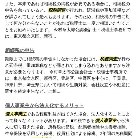
また、本来であれば相続税の納税が必要である場合に、相続税の
申告を怠っていると、
税務調査
が行われ、延滞税や重加算税など
が課されてしまう恐れもあります。そのため、相続税の申告に対
して何か分からないことがあれば税理士に一度ご相談いただくこ
とをお勧めいたします。 今村章太郎公認会計士・税理士事務所で
は、東京都文京区、新宿...
相続税の申告
期限までに相続税の申告をしなかった場合には、
税務調査
が行わ
れ延滞税、重加算税などが課されてしまう恐れもありますから注
意が必要となります。 今村章太郎公認会計士・税理士事務所で
は、東京都文京区、新宿区、豊島区、中野区を中心に、千葉県、
神奈川県、埼玉県において相続や生前対策、会社設立や不動産に
関する確定申告など、ご相...
個人事業主から法人化するメリット
個人事業主
である程度利益が出てきた場合、法人化することによ
って様々なメリットがあります。 ■節税できる
個人事業主
から法
人に切り替えた場合、所得税の節税、配偶者控除や扶養者控除、
生命保険を活用した節税、役員社宅による節税、2年間の免税期間