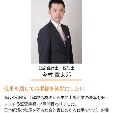
起業支援 中野区 税理士
確定申告 とは
資本金 仕訳
任意後見 費用
生前対策 東京都 税理士
譲渡 所得 確定申告
新規事業 計画書
成年後見申立て 費用
不動産 確定申告 新宿区 会計士
住宅ローン控除 必要書類
事業計画 認定
家族信託 手続き
相続 埼玉県 相談
譲渡 所得 計算
株式会社 設立 費用
会社設立 豊島区 会計士
住宅ローン控除 条件
税務調査 時期
会社設立 神奈川県 相談
確定申告 不動産 所得 書き方
補助金 交付申請書
不動産 確定申告 文京区 相談
長期 譲渡所得
会社設立 埼玉県 税理士
住宅ローン控除 確定申告
起業支援 神奈川県 会計士
住宅ローン控除 計算
生前対策 文京区 税理士
生前対策 中野区 会計士
公認会計士・税理士
相続 中野区 会計士
今村 章太郎
仕事を通してお客様を笑顔にしたい
私は公認会計士試験合格後から主に上場企業の決算をチェ
ックする監査業務に8年間携わりました。
日本経済の秩序を守る社会的責任のある仕事ですが、お客