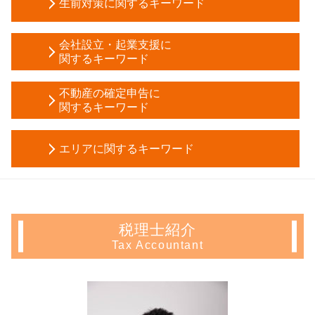
生前対策に関するキーワード
所有権移転登記 相続
相続税 対策
生前贈与 方法
遺産分割協議書 作成
会社設立・起業支援に
成年後見人 裁判所
関するキーワード
土地 相続放棄
後見人 申請
税務調査 税理士
創業 融資 銀行
後見 登記
不動産の確定申告に
固定資産税 評価額
事業計画書 項目
関するキーワード
成年後見人 選任
相続税 申告義務
会社設立 費用 経費
任意 後見 契約
相続税申告 必要書類
譲渡所得 確定申告 不要
資本金 増資 手続き
相続時精算課税制度 とは わかりやすく
遺産分割協議書 必要書類
エリアに関するキーワード
住宅 売却 確定申告
定款 目的
相続時精算課税制度 デメリット
個人事業主 税務調査
住宅ローン 控除 年末調整
資本金 減資
成年後見制度 デメリット
株 税金 計算
会社設立 神奈川県 会計士
相続 不動産 売却 確定申告
日本政策金融公庫 融資 期間
生前贈与 非課税
相続人 調査 費用
起業支援 豊島区 相談
不動産 所得 確定申告 しない
会社設立 届出
相続税 二次相続
相続税 評価額
相続 新宿区 会計士
青色 申告 不動産 所得 サラリーマン
株式会社 設立 必要書類
家族信託 認知症
税理士紹介
相続税 申告期限 延長
生前対策 東京都 相談
家賃 収入 確定申告
税理士 顧問
任意後見人 手続き
Tax Accountant
相続 税率
会社設立 文京区 税理士
サラリーマン 家賃 収入 確定申告
会社設立 期間
法定後見制度 とは
相続税 時効
不動産 確定申告 埼玉県 会計士
年末調整 不動産所得
起業 助成金
任意後見 制度
公正証書遺言 必要書類
会社設立 中野区 税理士
青色 申告 不動産 所得
合同会社 株式会社 違い
成年後見制度 手続き
相続 放棄
不動産 確定申告 新宿区 相談
不動産 売却 赤字 確定申告
定款 原本証明
生前贈与 現金 手渡し
相続税 申告漏れ