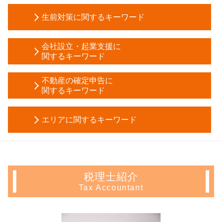
贈与税 計算
生前対策に関するキーワード
マンション 相続税対策
公正証書遺言
財産管理 とは
相続税 2割加算
会社設立・起業支援に
任意後見 受任者
関するキーワード
相続税 申告 自分で
家族信託 手続き
相続税 電子申告
創業 融資
教育資金 一括贈与
不動産の確定申告に
公正証書遺言 無効
法人成り 消費税
関するキーワード
成年 後見 登記
所有権移転登記 相続
税務調査 反面調査
任意後見 費用
株 税金 計算
サラリーマン 家賃 収入 確定申告
株式会社 設立 費用
生前贈与 時効
遺留分 計算
エリアに関するキーワード
相続 不動産 売却 確定申告
税務調査 個人
成年 後見人 申立人
相続税 申告漏れ
不動産所得 事業所得
定款 とは
不動産 信託
土地 相続 必要 書類
起業支援 埼玉県 相談
住宅ローン控除 必要書類
補助金 交付申請書
孫 生前贈与
相続 範囲
不動産 確定申告 千葉県 相談
確定申告 不動産 売却
会社設立 届出
生前贈与 不動産
小規模宅地等の特例 相続税
相続 千葉県 税理士
不動産 売却 赤字 確定申告
定款 認証
家族信託 銀行
税理士紹介
贈与税 配偶者控除
不動産 確定申告 文京区 相談
不動産所得 確定申告
税務調査 流れ
生前贈与 確定申告
Tax Accountant
遺産分割協議 証明書
会社設立 中野区 相談
住宅ローン控除 確定申告
会社設立 必要書類
成年後見人 申請
相続税 申告 義務
生前対策 新宿区 会計士
譲渡所得 確定申告 不要
資本金 仕訳
成年後見人 選任
相続税申告 必要書類
生前対策 東京都 会計士
不動産 譲渡 所得税 計算
株式会社 設立 メリット