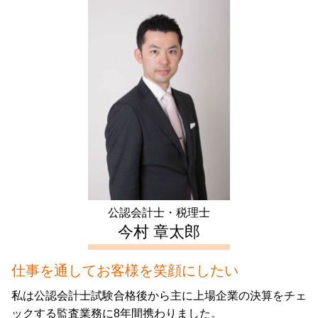
遺言 代用 信託
代襲 相続 割合
生前対策 神奈川県 税理士
青色 申告 不動産 所得 サラリーマン
起業 補助金
任意後見 登記
公正証書遺言 必要書類
生前対策 千葉県 相談
年末調整 不動産所得
助成金 制度
死亡退職金 相続税
会社設立 神奈川県 会計士
譲渡 所得 確定申告
合同会社 設立登記申請書
相続税 二次相続
生前対策 中野区 税理士
確定申告 不動産 所得 書き方
税務調査 期間
生前贈与 現金 手渡し
不動産 確定申告 埼玉県 相談
譲渡所得 とは
事業計画書 項目
不動産 確定申告 新宿区 税理士
住宅ローン 控除 年末調整
電子 定款 代行
生前対策 東京都 税理士
青色 申告 不動産 所得
発起 設立
起業支援 東京都 相談
マンション 売却 確定申告
不動産 確定申告 神奈川県 会計士
住宅ローン控除 計算
相続 埼玉県 税理士
住宅ローン控除 条件
相続 埼玉県 相談
相続 中野区 税理士
公認会計士・税理士
相続 千葉県 会計士
今村 章太郎
仕事を通してお客様を笑顔にしたい
私は公認会計士試験合格後から主に上場企業の決算をチェ
ックする監査業務に8年間携わりました。