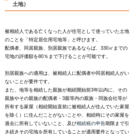
土地）
被相続人である亡くなった人が住宅として使っていた土地
のことを「特定居住用宅地等」と呼びます。
配偶者、同居親族、別居親族であるならば、
330
㎡までの
宅地の評価額を
80
％まで下げることが可能です。
別居親族への適用は、被相続人に配偶者や同居相続人がい
ないことが要件です。
また、地等を相続した親族が相続開始前
3
年以内に、その
親族やその親族の配偶者・
3
親等内の親族・同族会社等が
所有する家屋（相続開始直前に被相続人が住んでいた家屋
を除く）に住んだことがないことや、相続時にその家屋を
過去に所有していないこと、及び
相続税の申告
期限まで引
き続きその宅地を所有していることが適用要件となってい