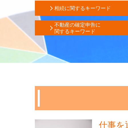
相続に関するキーワード
相続 範囲
不動産の確定申告に
相続税 基礎控除
関するキーワード
公正証書遺言 遺留分
不動産 譲渡 所得税 計算
代償分割 相続税
不動産所得 事業所得
相続税 遺留分
サラリーマン 家賃 収入 確定申告
相続税 申告 自分で
住宅ローン控除 計算
相続税 時効
確定申告 不動産 所得 書き方
土地 相続税 評価額
相続 不動産 売却 確定申告
贈与税 対策
家賃 収入 確定申告
贈与税 税率
住宅ローン控除 条件
相続税 申告漏れ
不動産所得 確定申告
土地 相続 税金対策
アパート経営 確定申告
限定承認 費用
不動産 売却 赤字 確定申告
遺留分 計算
年末調整 不動産所得
相続税 修正申告
仕事を
譲渡所得 とは
公正証書遺言 証人