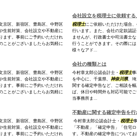
会社設立を税理士に依頼する
文京区、新宿区、豊島区、中野区
税理士
にご依頼いただけた場合、
や生前対策、会社設立や不動産に
行います。また、会社の定款認証
ります。事前にご予約いただけれ
ませんが、行政書士や司法書士な
のことがございましたらお気軽に
行うことができます。その際には
様々なアド...
会社の種類とは
文京区、新宿区、豊島区、中野区
今村章太郎公認会計士・
税理士
事
や生前対策、会社設立や不動産に
を中心に、千葉県、
神奈川県
、埼
ります。事前にご予約いただけれ
関する確定申告など、ご相談を幅
のことがございましたらお気軽に
ば、休日や時間外も対応可能でご
当事務所ま...
不動産に関する確定申告を行
文京区、新宿区、豊島区、中野区
今村章太郎公認会計士・
税理士
や生前対策、会社設立や不動産に
「不動産」「確定申告」「住宅ロ
ります。事前にご予約いただけれ
す。不動産の確定申告についてお