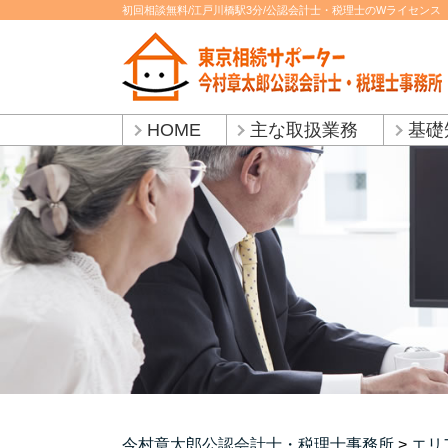
初回相談無料/江戸川橋駅3分/公認会計士・税理士のWライセンス
HOME
主な取扱業務
基礎
今村章太郎公認会計士・税理士事務所
>
エリ