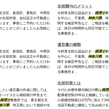
生前贈与のメリット
文京区、新宿区、豊島区、中野区
今村章太郎公認会計士・
税理士
事
や生前対策、会社設立や不動産に
を中心に、千葉県、
神奈川県
、埼
ります。事前にご予約いただけれ
関する確定申告など、ご相談を幅
のことがございましたらお気軽に
ば、休日や時間外も対応可能でご
当事務所ま...
遺言書の種類
文京区、新宿区、豊島区、中野区
今村章太郎公認会計士・
税理士
事
や生前対策、会社設立や不動産に
を中心に、千葉県、
神奈川県
、埼
ります。事前にご予約いただけれ
関する確定申告など、ご相談を幅
のことがございましたらお気軽に
ば、休日や時間外も対応可能でご
当事務所ま...
生前対策とは
したい遺言書の作成に関しては、
そのため暦年贈与検討の際は
税理
ドバイスから相続税の申告まで、
配偶者控除20年以上婚姻してい
税理士
事務所では、東京都文京
の基礎控除額110万円に加えて2
奈川県
、埼玉県において相続や生
当該不動産に継続して住み続けるこ