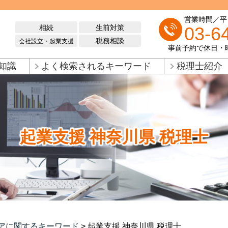
営業時間／平日 
相続
生前対策
03-6
税務相談
会社設立・起業支援
事前予約で休日・
知識
よく検索されるキーワード
税理士紹介
起業支援 神奈川県 税理士
アに関するキーワード
>
起業支援 神奈川県 税理士