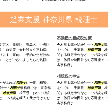
起業支援 神奈川県 税理士
不動産の相続税対策
文京区、新宿区、豊島区、中野区
今村章太郎公認会計士・
税理士
事
や生前対策、会社設立や不動産に
を中心に、千葉県、
神奈川県
、埼
ります。事前にご予約いただけれ
関する確定申告など、ご相談を幅
のことがございましたらお気軽に
ば、休日や時間外も対応可能でご
当事務所ま...
相続税の申告
とがあれば
税理士
に一度ご相談い
今村章太郎公認会計士・
税理士
事
会計士・
税理士
事務所では、東京都
を中心に、千葉県、
神奈川県
、埼
、
神奈川県
、埼玉県において相続
関する確定申告など、ご相談を幅
ど、ご相談を幅広く受け付けてお
ば、休日や時間外も対応可能でご
当事務所ま...