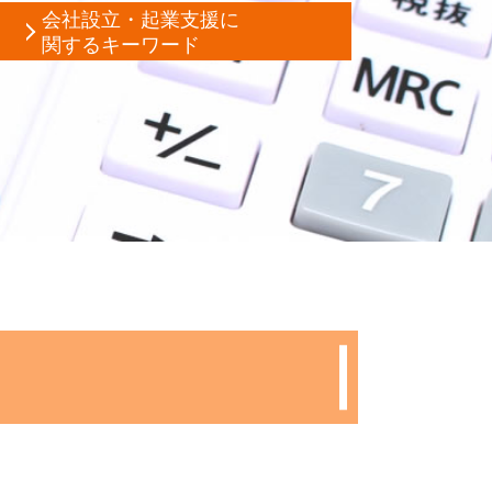
会社設立・起業支援に
関するキーワード
合同会社設立 必要書類
助金 助成金 違い
款 目的
税務調査 事前通知
社 定款
本金 減資
節税 会社設立
理士 顧問
法人成り 消費税
税務調査 反面調査
創業融資 サポート
税務調査 時期
社設立 費用 経費
款 とは
業 融資 公庫
助成金 消費税