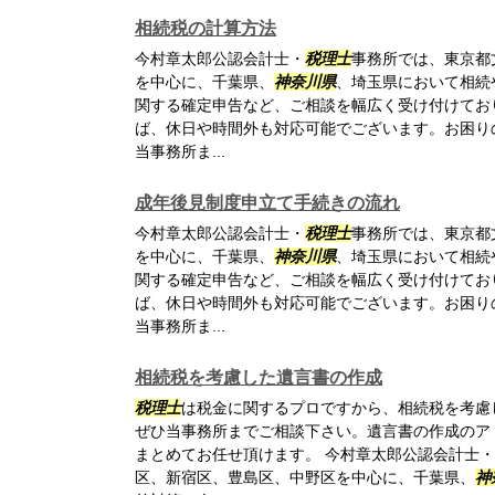
相続税の計算方法
今村章太郎公認会計士・
税理士
事務所では、東京都
を中心に、千葉県、
神奈川県
、埼玉県において相続
関する確定申告など、ご相談を幅広く受け付けてお
ば、休日や時間外も対応可能でございます。お困り
当事務所ま...
成年後見制度申立て手続きの流れ
今村章太郎公認会計士・
税理士
事務所では、東京都
を中心に、千葉県、
神奈川県
、埼玉県において相続
関する確定申告など、ご相談を幅広く受け付けてお
ば、休日や時間外も対応可能でございます。お困り
当事務所ま...
相続税を考慮した遺言書の作成
税理士
は税金に関するプロですから、相続税を考慮
ぜひ当事務所までご相談下さい。遺言書の作成のア
まとめてお任せ頂けます。 今村章太郎公認会計士・
区、新宿区、豊島区、中野区を中心に、千葉県、
神