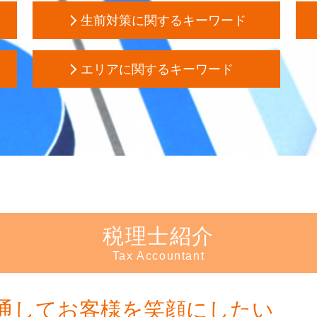
生前対策に関するキーワード
孫 生前贈与
エリアに関するキーワード
生前贈与 方法
補
後見 申立 必要書類
定
生前対策 中野区 相談
家族信託 認知症
相続 新宿区 相談
任意後見契約 公正証書
会
起業支援 埼玉県 会計士
任意後見人 手続き
資
起業支援 新宿区 税理士
生前贈与 不動産
相続 埼玉県 会計士
代理権 とは
税
生前対策 中野区 税理士
成年後見制度
生前対策 千葉県 会計士
財産管理 とは
生前対策 豊島区 会計士
相続税 二次相続
税理士紹介
会社設立 東京都 会計士
成年後見人 申請
Tax Accountant
生前対策 新宿区 相談
成年後見制度 デメリット
会
会社設立 中野区 相談
任意後見 登記
定
会社設立 新宿区 会計士
生前贈与 手続き
創
通してお客様を笑顔にしたい
生前対策 東京都 税理士
任意後見 登記事項証明書