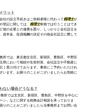
メリット
会社の設立手続きはご依頼者様に代わって
税理士
が
や登記に関しては、
税理士
単独では行うことはでき
ど他の企業との連携を図り、しっかりと会社設立を
、資本金、役員報酬の決定その他会社設立に際して
務所では、東京都文京区、新宿区、豊島区、中野区
玉県において相続や生前対策、会社設立や不動産に
広く受け付けております。事前にご予約いただけれ
ざいます。お困りのことがございましたらお気軽に
わない場合どうなる？
事務所では文京区、新宿区、豊島区、中野区を中心に
ーン」などに関する税務会計相談を承っておりま
困りのことがございましたら当事務所までお問い合