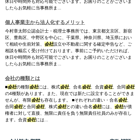
休日や時間外も対応可能でございます。お困りのことがございま
したらお気軽に当事務所ま...
個人事業主から法人化するメリット
今村章太郎公認会計士・税理士事務所では、東京都文京区、新宿
区、豊島区、中野区を中心に、千葉県、神奈川県、埼玉県におい
て相続や生前対策、
会社
設立や不動産に関する確定申告など、ご
相談を幅広く受け付けております。事前にご予約いただければ、
休日や時間外も対応可能でございます。お困りのことがございま
したらお気軽に当事務所ま...
会社の種類とは
■
会社
の種類
会社
には、株式
会社
、合名
会社
、合資
会社
、合同
会社
の4種類があります。また、現在では新たに設立することができま
せんが、有限
会社
も存在します。 ■それぞれの違い・合名
会社
、
合同
会社
と合同
会社
、株式
会社
との違い合名
会社
には、
会社
が債
権者に対して直接、無限に責任を負う無限責任社員のみが存在し
ます。合資
会社
には...