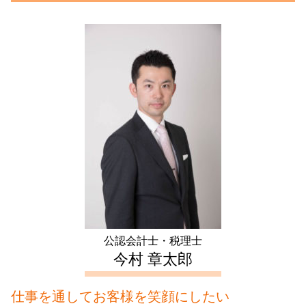
不動産 譲渡 所得税 計算
資本金 仕訳
家族信託 デメリット
遺産 分割
不動産 確定申告 神奈川県 会計士
譲渡 所得 確定申告
会社設立 費用 自分で
生前贈与 方法
相続税 申告漏れ
生前対策 神奈川県 相談
譲渡所得 確定申告 不要
法人化 手続き
任意後見 費用
相続放棄 相続税 基礎控除
相続 文京区 税理士
住宅 売却 確定申告
合同会社設立 必要書類
成年後見人 申請
相続税 配偶者控除
不動産 確定申告 中野区 会計士
不動産 所得 確定申告 しない
補助金 交付申請書
相続時精算課税制度 デメリット
会社設立 東京都 税理士
住宅ローン控除 必要書類
資本金 平均
生前贈与 時効
不動産 確定申告 新宿区 税理士
土地 売却 確定申告
会社設立 期間
成年後見申立て 費用
会社設立 文京区 税理士
確定申告 不動産 所得 書き方
電子 定款 認証
生前対策 神奈川県 会計士
家賃 収入 確定申告
株式会社 設立 費用
生前対策 文京区 会計士
アパート経営 確定申告
相対的 記載 事項
会社設立 新宿区 相談
住宅ローン控除 計算
会社設立 千葉県 会計士
住宅ローン 控除 年末調整
生前対策 文京区 税理士
青色 申告 不動産 所得 サラリーマン
不動産 確定申告 埼玉県 会計士
生前対策 中野区 税理士
公認会計士・税理士
不動産 確定申告 中野区 相談
今村 章太郎
仕事を通してお客様を笑顔にしたい