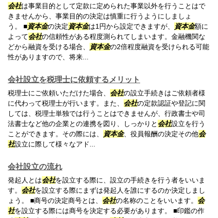
会社
は事業目的として定款に定められた事業以外を行うことはで
きませんから、事業目的の決定は慎重に行うようにしましょ
う。 ■
資本金
の決定
資本金
は1円から設定できますが、
資本金
額に
よって
会社
の信頼性がある程度測られてしまいます。金融機関な
どから融資を受ける場合、
資本金
の2倍程度融資を受けられる可能
性がありますので、将来...
会社設立を税理士に依頼するメリット
税理士にご依頼いただけた場合、
会社
の設立手続きはご依頼者様
に代わって税理士が行います。また、
会社
の定款認証や登記に関
しては、税理士単独では行うことはできませんが、行政書士や司
法書士など他の企業との連携を図り、しっかりと
会社
設立を行う
ことができます。その際には、
資本金
、役員報酬の決定その他
会
社
設立に際して様々なアド...
会社設立の流れ
発起人とは
会社
を設立する際に、設立の手続きを行う者をいいま
す。
会社
を設立する際にまずは発起人を誰にするのか決定しまし
ょう。 ■商号の決定商号とは、
会社
の名称のことをいいます。
会
社
を設立する際には商号を決定する必要があります。 ■印鑑の作