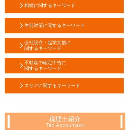
相続に関するキーワード
贈与税 税率
生前対策に関するキーワード
相続 放棄
贈与税 対策
被後見人 とは
所有権移転登記 贈与
会社設立・起業支援に
任意後見人 デメリット
関するキーワード
代償分割 要件
任意後見人 手続き
相続税 延納
税務調査 反面調査
任意後見 登記事項証明書
不動産の確定申告に
相続税 時効
株式会社 設立 人数
関するキーワード
家族信託 手続き
遺留分
定款 作成
後見 申立 必要書類
生命保険 相続税
年末調整 不動産所得
資本金 増資 方法
遺言 代用 信託
自筆証書遺言 無効
エリアに関するキーワード
長期 譲渡所得
税務署 相談
生前贈与 メリット
限定承認 デメリット
相続 不動産 売却 確定申告
個人事業主 法人成り
相続時精算課税制度 とは わかりやすく
土地 相続放棄
生前対策 新宿区 相談
確定申告 不動産 売却
資本金 基準
任意後見 制度
贈与税 申告期限
起業支援 中野区 税理士
譲渡 所得 計算
資本金 減資
生前贈与 契約書
相続税 評価額
不動産 確定申告 新宿区 相談
サラリーマン 家賃 収入 確定申告
電子 定款
家族信託 認知症
税理士紹介
限定承認 手続き
不動産 確定申告 中野区 税理士
確定申告 とは
新規事業 計画書
不動産 信託受益権
Tax Accountant
土地 相続 必要 書類
起業支援 中野区 相談