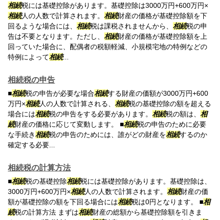
相続
税には基礎控除があります。基礎控除は3000万円+600万円×
相続
人の人数で計算されます。
相続
財産の価格が基礎控除額を下
回るような場合には、
相続
税は課税されませんから、
相続
税の申
告は不要となります。ただし、
相続
財産の価格が基礎控除額を上
回っていた場合に、配偶者の税額軽減、小規模宅地の特例などの
特例によって
相続
...
相続税の申告
■
相続
税の申告が必要な場合
相続
する財産の価額が3000万円+600
万円×
相続
人の人数で計算される、
相続
税の基礎控除の額を超える
場合には
相続
税の申告をする必要があります。
相続
税の額は、
相
続
財産の価格に応じて変動します。 ■
相続
税の申告のために必要
な手続き
相続
税の申告のためには、誰がどの財産を
相続
するのか
確定する必要...
相続税の計算方法
■
相続
税の基礎控除
相続
税には基礎控除があります。基礎控除は、
3000万円+600万円×
相続
人の人数で計算されます。
相続
財産の価
額が基礎控除の額を下回る場合には
相続
税は0円となります。 ■
相
続
税の計算方法 まずは
相続
財産の総額から基礎控除額を引きま