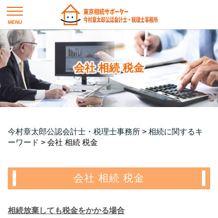
会社 相続 税金
今村章太郎公認会計士・税理士事務所
>
相続に関するキ
ーワード
>
会社 相続 税金
会社 相続 税金
相続放棄しても税金をかかる場合