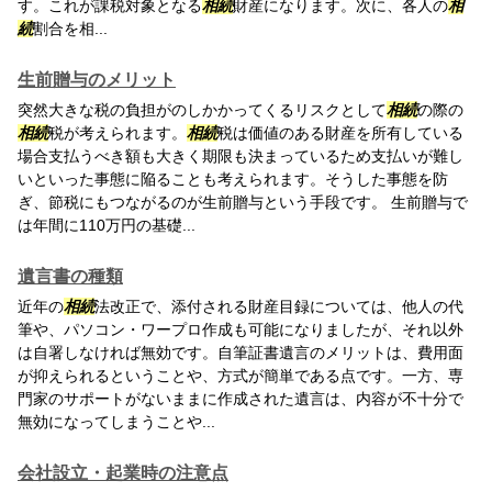
す。これが課税対象となる
相続
財産になります。次に、各人の
相
続
割合を相...
生前贈与のメリット
突然大きな税の負担がのしかかってくるリスクとして
相続
の際の
相続
税が考えられます。
相続
税は価値のある財産を所有している
場合支払うべき額も大きく期限も決まっているため支払いが難し
いといった事態に陥ることも考えられます。そうした事態を防
ぎ、節税にもつながるのが生前贈与という手段です。 生前贈与で
は年間に110万円の基礎...
遺言書の種類
近年の
相続
法改正で、添付される財産目録については、他人の代
筆や、パソコン・ワープロ作成も可能になりましたが、それ以外
は自署しなければ無効です。自筆証書遺言のメリットは、費用面
が抑えられるということや、方式が簡単である点です。一方、専
門家のサポートがないままに作成された遺言は、内容が不十分で
無効になってしまうことや...
会社設立・起業時の注意点