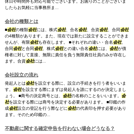
休日や時間外も対応可能でございます。お困りのことがございま
したらお気軽に当事務所ま...
会社の種類とは
■
会社
の種類
会社
には、株式
会社
、合名
会社
、合資
会社
、合同
会社
の4種類があります。また、現在では新たに設立することができま
せんが、有限
会社
も存在します。 ■それぞれの違い・合名
会社
、
合同
会社
と合同
会社
、株式
会社
との違い合名
会社
には、
会社
が債
権者に対して直接、無限に責任を負う無限責任社員のみが存在し
ます。合資
会社
には...
会社設立の流れ
発起人とは
会社
を設立する際に、設立の手続きを行う者をいいま
す。
会社
を設立する際にまずは発起人を誰にするのか決定しまし
ょう。 ■商号の決定商号とは、
会社
の名称のことをいいます。
会
社
を設立する際には商号を決定する必要があります。 ■印鑑の作
成
会社
設立の登記を行う際などに
会社
の代表印を押す必要があり
ます。そのため印鑑の...
不動産に関する確定申告を行わない場合どうなる？