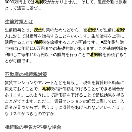
6000万円までは
相続
税がかかりません。 そして、遺産分割は原則
として遺言に基づ...
生前対策とは
生前贈与とは、
税金
対策のためなどから、被
相続
人が生前に
相続
人に対して財産等を贈与することをいいます。生前贈与を上手に
活用することで
相続
税を節税することが可能です。 ■暦年贈与贈
与税には年間110万円までの基礎控除があります。この基礎控除を
利用して毎年110万円以下の贈与を行うことで
相続
税を節税するこ
とが可能です。...
不動産の相続税対策
賃貸マンションやアパートなどを建設し、現金を賃貸用不動産に
変えておくことで、
相続
税の評価額を下げることができる場合が
あります。このようにして評価額を下げることで節税効果を得る
ことができます。ただし、賃貸マンションの経営に際しては、入
居者が見つからず、思うように収益をあげられないといったよう
なリスクがつきものですか...
相続税の申告が不要な場合