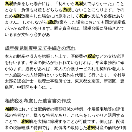
相続
放棄をした場合には、「初めから
相続
人ではなかった」こと
となり、負債も財産もどちらも
相続
しないことになります。その
ため
相続
放棄をした場合には原則として
税金
を支払う必要はあり
ません。 しかしながら
相続
放棄をした場合においても固定資産税
がかかる場合があります。固定資産税は、課税台帳に登録されて
いる者が支払う必要があ...
成年後見制度申立て手続きの流れ
本人の財産や収入を把握した上で、医療費や
税金
などの支払管理
を行います。年金の振込が行われていなければ、年金事務所に確
かめます。必要があれば、本人の介護サービス利用契約や老人ホ
ーム施設への入所契約といった契約を代理して行います。 今村章
太郎公認会計士・税理士事務所では、東京都文京区、新宿区、豊
島区、中野区を中心に、...
相続税を考慮した遺言書の作成
相続
税においては配偶者の税額軽減の特例、小規模宅地等の評価
減の特例など、様々な特例があり、これらをしっかりと活用する
ことで、
相続
税を大幅に節税することが可能です。例えば、配偶
者の税額軽減の特例では、配偶者の取得した
相続
財産の価格が1億