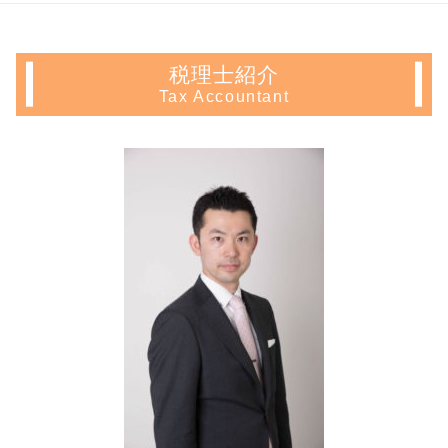
土地 相続 必要 書類
相続 神奈川県 税理士
確定申告 不動産 売却
定款 原本証明
相続時精算課税制度 デメリット
土地 相続放棄
会社設立 新宿区 会計士
家賃 収入 確定申告
会社設立 税理士
成年後見制度 手続き
贈与税 申告期限
会社設立 中野区 相談
住宅ローン控除 必要書類
起業 補助金
成年後見制度 デメリット
税理士紹介
贈与税 対策
不動産 確定申告 豊島区 税理士
住宅ローン控除 条件
株式会社設立 流れ
成年後見人 選任
Tax Accountant
遺言書 作成
不動産 確定申告 東京都 会計士
不動産 所得 確定申告 しない
会社設立 届出
生前贈与 契約書
節税対策 不動産
生前対策 神奈川県 税理士
不動産所得 事業所得
事業計画書 作成
成年後見人 監督人
土地 相続 税金対策
起業支援 神奈川県 相談
マンション 売却 確定申告
定款 認証
教育資金 一括贈与
相続税 障害者控除
不動産 確定申告 神奈川県 税理士
相続 不動産 売却 確定申告
新規 事業 計画
生前贈与 手続き
自筆証書遺言 無効
生前対策 埼玉県 税理士
土地 売却 確定申告
定款 目的
任意後見 登記
会社設立 新宿区 税理士
不動産 譲渡 所得税 計算
会社 定款
信託 メリット
起業支援 中野区 会計士
不動産 売却 赤字 確定申告
会社設立 費用 自分で
任意後見人 デメリット
生前対策 豊島区 会計士
住宅ローン控除 確定申告
税務調査 事前通知
起業支援 神奈川県 会計士
譲渡 所得 確定申告
創業 融資 銀行
不動産 確定申告 神奈川県 相談
長期 譲渡所得
合同会社設立 必要書類
会社設立 文京区 税理士
住宅 売却 確定申告
生前対策 埼玉県 会計士
確定申告 とは
起業支援 中野区 税理士
住宅ローン 控除 年末調整
会社設立 神奈川県 相談
相続 東京都 会計士