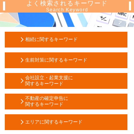
よく検索されるキーワード
Search Keyword
相続に関するキーワード
相続税 計算
生前対策に関するキーワード
相続人 調査 費用
相続 放棄
成年 後見人 申立人
代償分割 相続税
会社設立・起業支援に
生前贈与 方法
関するキーワード
所有権移転登記 費用 相場
相続時精算課税制度 とは わかりやすく
相続放棄 相続税 基礎控除
株式会社 資本金
不動産 信託
不動産の確定申告に
個人事業主 税務調査
会社設立 流れ
関するキーワード
任意後見 登記事項証明書
所有権移転登記 費用
税務調査 反面調査
任意後見契約 公正証書
公正証書遺言 効力
アパート経営 確定申告
税務調査 時期
贈与税 マンション
相続税 遺留分
エリアに関するキーワード
譲渡所得 確定申告 不要
補助金 助成金 違い
財産管理 とは
会社 相続
青色 申告 不動産 所得 サラリーマン
事業計画 策定
生前贈与 確定申告