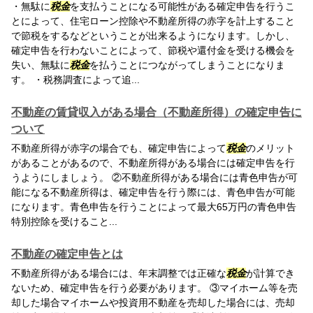
・無駄に
税金
を支払うことになる可能性がある確定申告を行うこ
とによって、住宅ローン控除や不動産所得の赤字を計上すること
で節税をするなどということが出来るようになります。しかし、
確定申告を行わないことによって、節税や還付金を受ける機会を
失い、無駄に
税金
を払うことにつながってしまうことになりま
す。 ・税務調査によって追...
不動産の賃貸収入がある場合（不動産所得）の確定申告に
ついて
不動産所得が赤字の場合でも、確定申告によって
税金
のメリット
があることがあるので、不動産所得がある場合には確定申告を行
うようにしましょう。 ②不動産所得がある場合には青色申告が可
能になる不動産所得は、確定申告を行う際には、青色申告が可能
になります。青色申告を行うことによって最大65万円の青色申告
特別控除を受けること...
不動産の確定申告とは
不動産所得がある場合には、年末調整では正確な
税金
が計算でき
ないため、確定申告を行う必要があります。 ③マイホーム等を売
却した場合マイホームや投資用不動産を売却した場合には、売却