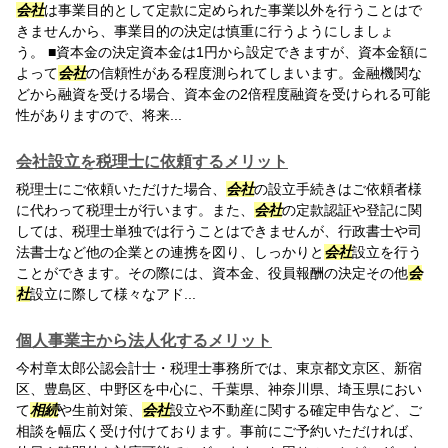
会社
は事業目的として定款に定められた事業以外を行うことはで
きませんから、事業目的の決定は慎重に行うようにしましょ
う。 ■資本金の決定資本金は1円から設定できますが、資本金額に
よって
会社
の信頼性がある程度測られてしまいます。金融機関な
どから融資を受ける場合、資本金の2倍程度融資を受けられる可能
性がありますので、将来...
会社設立を税理士に依頼するメリット
税理士にご依頼いただけた場合、
会社
の設立手続きはご依頼者様
に代わって税理士が行います。また、
会社
の定款認証や登記に関
しては、税理士単独では行うことはできませんが、行政書士や司
法書士など他の企業との連携を図り、しっかりと
会社
設立を行う
ことができます。その際には、資本金、役員報酬の決定その他
会
社
設立に際して様々なアド...
個人事業主から法人化するメリット
今村章太郎公認会計士・税理士事務所では、東京都文京区、新宿
区、豊島区、中野区を中心に、千葉県、神奈川県、埼玉県におい
て
相続
や生前対策、
会社
設立や不動産に関する確定申告など、ご
相談を幅広く受け付けております。事前にご予約いただければ、