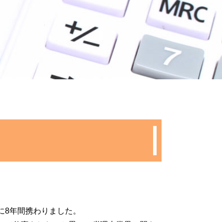
本金 平均
会社設立 税理士
式会社 設立 必要書類
助成金 消費税
事業計画書 項目
合同会社 定款
事業計画書 書き方
会社設立 資本金
創業融資 サポート
税務調査 期間
税務調査 反面調査
款 作成
同会社 設立 流れ
業 融資 銀行
会社設立 届出
決算月 決め方
事業計画書 代行
に8年間携わりました。
個人事業主 法人成り