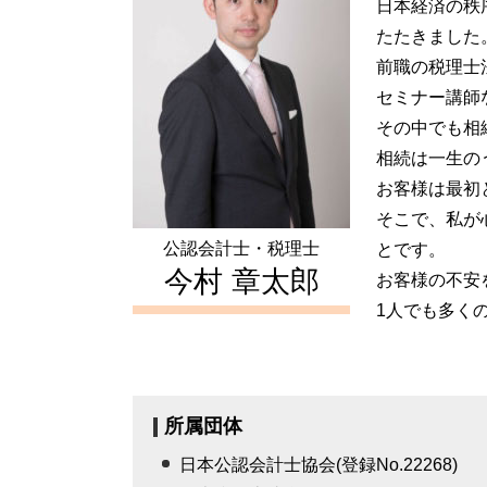
不動産所得 事業所得
日本経済の秩
贈与税 申告漏れ
住宅ローン 控除 年末調整
公正証書遺言 無効
たたきました
確定申告 とは
前職の税理士
青色 申告 不動産 所得
セミナー講師
住宅ローン控除 計算
その中でも相
相続は一生の
お客様は最初
そこで、私が
公認会計士・税理士
とです。
今村 章太郎
お客様の不安
1人でも多く
所属団体
日本公認会計士協会(登録No.22268)