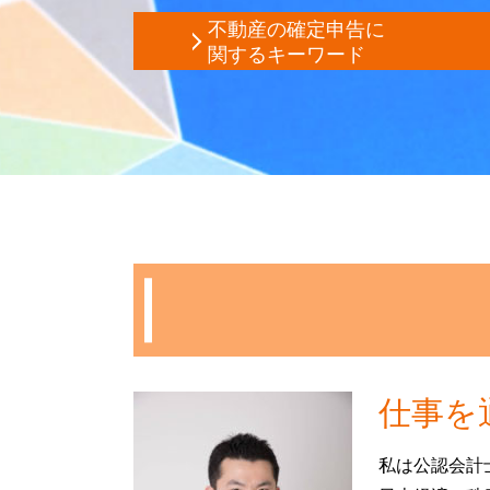
代償分割 要件
不動産の確定申告に
自筆証書遺言 保管制度
関するキーワード
自筆証書遺言 書き方
住宅ローン控除 条件
贈与税 税率
譲渡所得 確定申告 不要
会社 相続税
家賃 収入 確定申告
公正証書遺言 効力
譲渡所得 とは
限定承認 手続き
譲渡 所得 確定申告
公正証書遺言 執行
年末調整 不動産所得
相続税 修正申告
住宅ローン控除 必要書類
マンション 相続税対策
確定申告 不動産 所得 書き方
公正証書遺言 費用
アパート経営 確定申告
名義預金 相続税
住宅 売却 確定申告
自筆証書遺言 費用
相続 不動産 売却 確定申告
生命保険 相続税
マンション 売却 確定申告
相続税申告 必要書類
仕事を
住宅ローン控除 確定申告
相続 放棄
不動産所得 確定申告
固定資産税 評価額
私は公認会計
譲渡 所得 計算
土地 相続 必要 書類