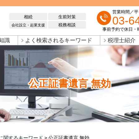
営業時間／平日 
相続
生前対策
03-6
税務相談
会社設立・起業支援
事前予約で休日・
知識
よく検索されるキーワード
税理士紹介
公正証書遺言 無効
に関するキーワード
>
公正証書遺言 無効