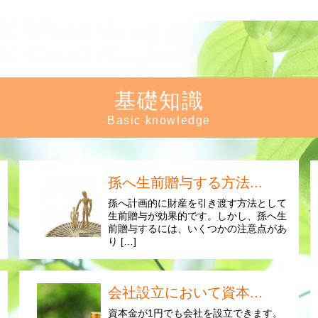
基礎知識
Basic knowledge
孫へ生前贈与する方法...
孫へ計画的に財産を引き渡す方法として
生前贈与が効果的です。しかし、孫へ生
前贈与するには、いくつかの注意点があ
り […]
会社設立において資本...
資本金が1円でも会社を設立できます。