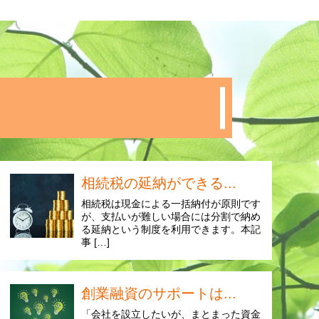
相続税の延納ができる...
相続税は現金による一括納付が原則です
が、支払いが難しい場合には分割で納め
る延納という制度を利用できます。本記
事 […]
創業融資のサポートは...
「会社を設立したいが、まとまった資金