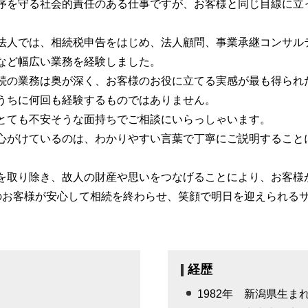
会社設立 文京区 税理士
序を守る社会的責任のある仕事ですが、お客様と同じ目線に立
成年後見制度 デメリット
不動産 確定申告 豊島区 税理士
家族信託 銀行
。
生前対策 埼玉県 会計士
法人では、相続税申告をはじめ、法人顧問、事業承継コンサル
相続 千葉県 相談
など幅広い業務を経験しました。
起業支援 東京都 税理士
続の業務は奥が深く、お客様のお役に立てる実感が最も得られ
うちに何回も経験するものではありません。
とても不安そうな面持ちでご相談にいらっしゃいます。
心がけているのは、わかりやすい言葉で丁寧にご説明すること
を取り除き、故人の財産や思いをつなげることにより、お客様
のお客様が安心して相続を終わらせ、笑顔で明日を迎えられる
経歴
1982年 新潟県生ま