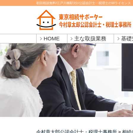
初回相談無料/江戸川橋駅3分/公認会計士・税理士のWライセンス
HOME
主な取扱業務
基礎
今村章太郎公認会計士・税理士事務所
>
相続