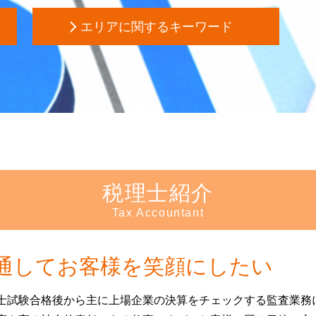
生前贈与 時効
資
エリアに関するキーワード
生前贈与 契約書
贈与税 マンション
株
起業支援 新宿区 相談
生前贈与 手続き
不動産 確定申告 文京区 会計士
後見 登記
生前対策 埼玉県 税理士
後見 申立 必要書類
不動産 確定申告 東京都 会計士
任意後見人 手続き
相続 埼玉県 相談
生前贈与 メリット
起業支援 文京区 税理士
成年 後見人 申立人
不動産 確定申告 東京都 税理士
不動産 信託受益権
相続 新宿区 会計士
任意後見 登記事項証明書
税理士紹介
会社設立 文京区 相談
成年後見人 選任
定
Tax Accountant
起業支援 神奈川県 相談
死亡退職金 相続税
合
生前対策 文京区 会計士
後見人 申請
創
不動産 確定申告 神奈川県 税理士
任意 後見 契約
通してお客様を笑顔にしたい
相続 神奈川県 相談
成年後見人 申請
不動産 確定申告 豊島区 会計士
信託 銀行 違い
士試験合格後から主に上場企業の決算をチェックする監査業務
会社設立 豊島区 会計士
成年後見申立て 費用