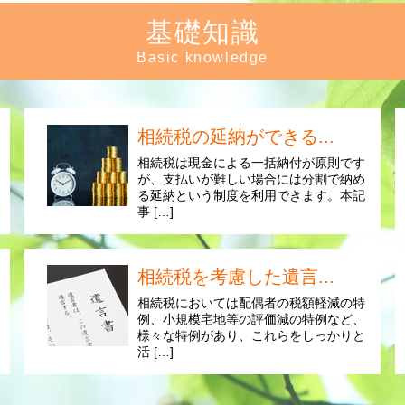
基礎知識
Basic knowledge
相続税の延納ができる...
相続税は現金による一括納付が原則です
が、支払いが難しい場合には分割で納め
る延納という制度を利用できます。本記
事 […]
相続税を考慮した遺言...
相続税においては配偶者の税額軽減の特
例、小規模宅地等の評価減の特例など、
様々な特例があり、これらをしっかりと
活 […]