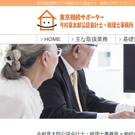
初回相談無料/江戸川橋駅3分/公認会計士・税理士のWライセンス
HOME
主な取扱業務
基礎
今村章太郎公認会計士・税理士事務所
>
相続