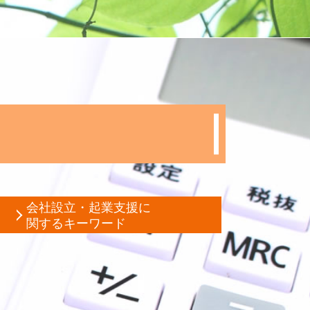
会社設立・起業支援に
関するキーワード
助成金 消費税
本金 減資
株式会社 資本金
起 設立