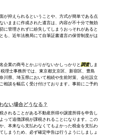
面が抑えられるということや、方式が簡単である点
ないままに作成された遺言は、内容が不十分で無効
切に管理されずに紛失してしまうおっそれがあると
とも、近年法務局にて自筆証書遺言の保管制度がは
名企業の商号とかぶりがないかしっかりと
調査
しま
・税理士事務所では、東京都文京区、新宿区、豊島
奈川県、埼玉県において相続や生前対策、会社設立
ご相談を幅広く受け付けております。事前にご予約
わない場合どうなる？
税されることがある不動産所得や譲渡所得を申告し
よって追徴課税が課税されることになります。この
か、本来なら支払わなくてもよかった税金を支払わ
てしまうため、必ず確定申告は行うようにしましょ