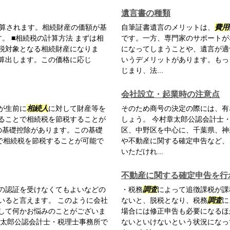
遺言書の種類
算されます。相続財産の価額が基
自筆証書遺言のメリットは、
費用
。 ■相続税の計算方法 まずは相
です。一方、専門家のサポートが
税対象となる相続財産になりま
になってしまうことや、遺言が適
算出します。この価格に応じ
いうデメリットがあります。もっ
じまり、法...
会社設立・起業時の注意点
が生前に
相続人
に対して財産等を
そのため商号の決定の際には、有
ることで相続税を節税することが
しょう。 今村章太郎公認会計士
での基礎控除があります。この基礎
区、中野区を中心に、千葉県、神
で相続税を節税することが可能で
や不動産に関する確定申告など、
いただけれ...
不動産に関する確定申告を行
の認証を受けなくてもよいなどの
・税務
調査
によって追徴課税が課
いると言えます。 このように会社
ないと、脱税となり、税務
調査
に
して何かお悩みのことがございま
場合には修正申告も必要になるほ
章太郎公認会計士・税理士事務所で
ないといけないという状況になっ