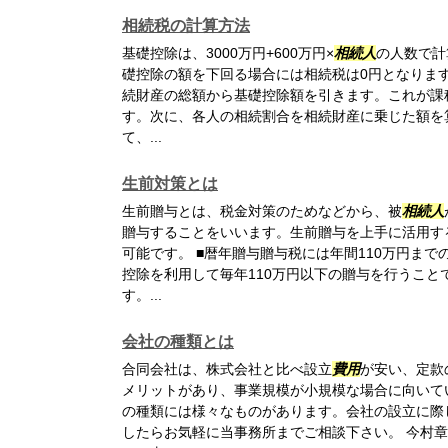
相続税の計算方法
基礎控除は、3000万円+600万円×
相続人
の人数で計
礎控除の額を下回る場合には相続税は0円となります
続財産の総額から基礎控除額を引きます。これが課
す。次に、各人の相続割合を相続財産に乗じた額を
て、...
生前対策とは
生前贈与とは、税金対策のためなどから、被
相続人
贈与することをいいます。生前贈与を上手に活用す
可能です。 ■暦年贈与贈与税には年間110万円ま
控除を利用して毎年110万円以下の贈与を行うこと
す。...
会社の種類とは
合同会社は、株式会社と比べ設立
費用
が安い、定款
メリットがあり、事業規模が小規模な場合に向いて
の種類には様々なものがあります。会社の設立に際
したらお気軽に当事務所までご相談下さい。 今村