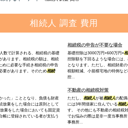
相続人 調査 費用
相続税の申告が不要な場合
人数で計算される、相続税の基礎
基礎控除は3000万円+600万円×
相
があります。相続税の額は、相続
控除額を下回るような場合には、
のために必要な手続き相続税の申告
となります。ただし、相続財産の
必要があります。そのため
相続
税額軽減、小規模宅地の特例など
控...
不動産の相続税対策
かった」こととなり、負債も財産
ただし、
相続人
が被
相続人
の配偶
続放棄をした場合には原則として
には3年間借家に住んでいる
相続
続放棄をした場合においても固定資
す。 その他にも不動産の相続税
台帳に登録されている者が支払う
でお悩みの際は是非一度当事務所
事務所...