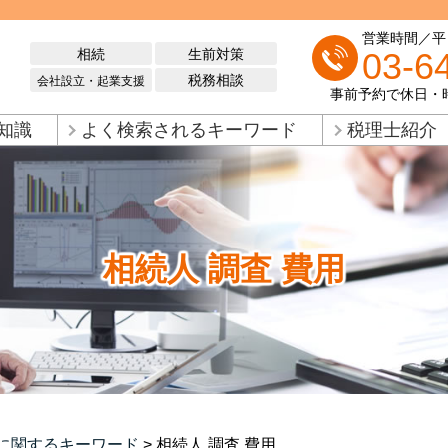
営業時間／平日 
相続
生前対策
03-6
税務相談
会社設立・起業支援
事前予約で休日・
知識
よく検索されるキーワード
税理士紹介
相続人 調査 費用
に関するキーワード
>
相続人 調査 費用