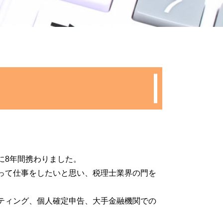
法人化 手続き
新規事業 計画書
決算月 決め方
節税 会社設立
会社設立 期間
式会社 設立 必要書類
税務調査 流れ
業 融資 公庫
理士 顧問
業 助成金
法人成り 消費税
税務調査 個人
本金 増資 手続き
に8年間携わりました。
款 作成
って仕事をしたいと思い、税理士業界の門を
税務調査 期間
会社設立後 手続き
ティング、個人確定申告、大手金融機関での