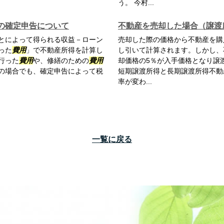
う。 今村...
の確定申告について
不動産を売却した場合（譲渡
とによって得られる収益－ローン
売却した際の価格から不動産を購
った
費用
」で不動産所得を計算し
し引いて計算されます。しかし、
行った
費用
や、修繕のための
費用
却価格の5％が入手価格となり譲
の場合でも、確定申告によって税
短期譲渡所得と長期譲渡所得不動
率が変わ...
一覧に戻る