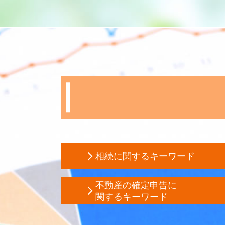
相続に関するキーワード
相続税 評価額
不動産の確定申告に
公正証書遺言 費用
関するキーワード
会社 相続税
住宅ローン控除 必要書類
相続 順位