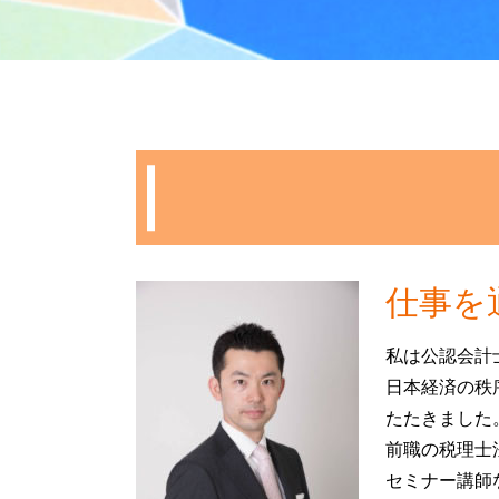
確定申告 不動産 所得 書き方
現物 分割
土地 売却 確定申告
相続税申告 必要書類
確定申告 不動産 売却
相続税 対策
譲渡 所得 確定申告
譲渡 所得税 相続
マンション 売却 確定申告
公正証書遺言 無効
不動産所得 事業所得
土地 相続税 評価額
確定申告 とは
生命保険 相続税基礎控除
相続 不動産 売却 確定申告
マンション 相続税対策
譲渡所得 確定申告 不要
土地 相続税
青色 申告 不動産 所得 サラリーマン
相続税 節税対策
住宅ローン控除 計算
土地 相続税 払えない
仕事を
青色 申告 不動産 所得
遺留分
家賃 収入 確定申告
限定承認 手続き
私は公認会計
年末調整 不動産所得
贈与税 税率
譲渡所得 とは
日本経済の秩
相続税 障害者控除
不動産 譲渡 所得税 計算
所有権移転登記 必要書類
たたきました
住宅 売却 確定申告
前職の税理士
住宅ローン 控除 年末調整
セミナー講師
不動産 売却 赤字 確定申告