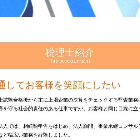
会社設立 新宿区 相談
死亡退職金 相続税
会社設立 豊島区 相談
家族信託 手続き
生前対策 千葉県 会計士
任意後見 受任者
相続 豊島区 税理士
贈与税 マンション
起業支援 東京都 会計士
孫 生前贈与
不動産 確定申告 神奈川県 相談
生前贈与 非課税
株
相続 豊島区 相談
家族信託 デメリット
税理士紹介
起業支援 豊島区 税理士
成年後見人 裁判所
創
Tax Accountant
起業支援 文京区 相談
家族信託 認知症
税
不動産 確定申告 文京区 税理士
任意後見 登記事項証明書
開
相続 千葉県 相談
代理権 とは
通してお客様を笑顔にしたい
会社設立 文京区 会計士
任意後見人 デメリット
相続 文京区 税理士
生前贈与 現金 手渡し
資
士試験合格後から主に上場企業の決算をチェックする監査業務
起業支援 千葉県 相談
信託 メリット
定
相続 東京都 会計士
序を守る社会的責任のある仕事ですが、お客様と同じ目線に立
信託 銀行 違い
相続 千葉県 税理士
後見 申立 必要書類
。
生前対策 東京都 会計士
法人では、相続税申告をはじめ、法人顧問、事業承継コンサル
起業支援 東京都 税理士
など幅広い業務を経験しました。
会社設立 豊島区 会計士