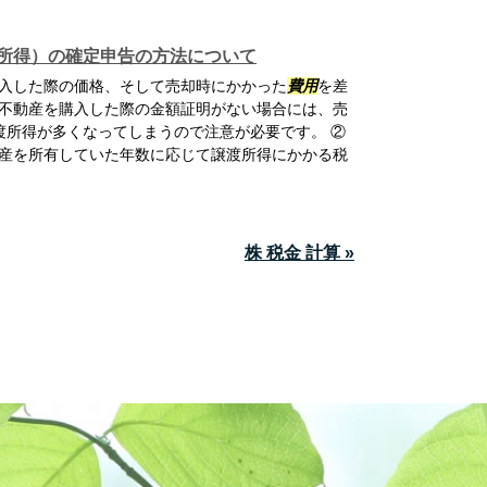
所得）の確定申告の方法について
入した際の価格、そして売却時にかかった
費用
を差
不動産を購入した際の金額証明がない場合には、売
渡所得が多くなってしまうので注意が必要です。 ②
産を所有していた年数に応じて譲渡所得にかかる税
株 税金 計算 »