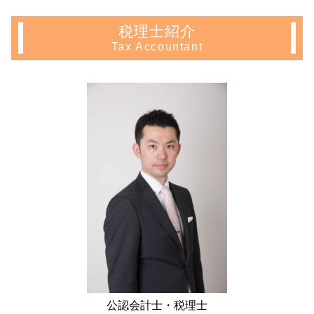
会社設立 埼玉県 税理士
確定申告 とは
株式会社 設立 メリット
成年 後見 登記
公正証書遺言 執行
起業支援 文京区 相談
住宅ローン控除 条件
株式会社 設立 条件
任意後見 登記
税理士紹介
節税対策 不動産
相続 千葉県 税理士
アパート経営 確定申告
税務調査 反面調査
法定後見制度 とは
Tax Accountant
自筆証書遺言 無効
相続 神奈川県 相談
長期 譲渡所得
会社設立 費用 経費
生前贈与 契約書
贈与税 配偶者控除
会社設立 神奈川県 会計士
年末調整 不動産所得
募集 設立
成年後見人 申請
相続税 申告 自分で
会社設立 文京区 相談
マンション 売却 確定申告
会社 定款
被後見人 とは
相続税 遺留分
起業支援 神奈川県 税理士
相続 不動産 売却 確定申告
合同会社 設立 流れ
任意後見人 デメリット
遺言書 効力
生前対策 新宿区 税理士
住宅ローン 控除 年末調整
合同会社 定款
生前贈与 税金
生前対策 埼玉県 税理士
譲渡所得 とは
法人化 メリット
財産管理 とは
不動産 確定申告 埼玉県 会計士
確定申告 不動産 売却
会社 資本金
家族信託 認知症
起業支援 中野区 会計士
住宅 売却 確定申告
合同会社 株式会社 違い
会社設立 埼玉県 会計士
住宅ローン控除 確定申告
補助金 助成金 違い
不動産 確定申告 中野区 相談
不動産所得 事業所得
会社設立 期間
会社設立 文京区 会計士
青色 申告 不動産 所得 サラリーマン
起業支援 神奈川県 相談
不動産 所得 確定申告 しない
不動産 確定申告 埼玉県 税理士
住宅ローン控除 計算
相続 埼玉県 相談
会社設立 千葉県 税理士
公認会計士・税理士
生前対策 文京区 相談