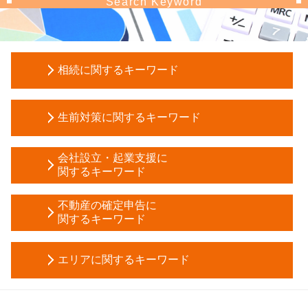
Search Keyword
相続に関するキーワード
相続放棄 相続税 基礎控除
生前対策に関するキーワード
相続 順位
節税 対策
贈与税 マンション
株 税金 計算
会社設立・起業支援に
生前贈与 不動産
関するキーワード
公正証書遺言 証人
信託 メリット
所有権移転登記 相続
合同会社設立 必要書類
後見 登記
不動産の確定申告に
相続税 2割加算
株式会社 資本金
関するキーワード
生前贈与 現金 手渡し
生命保険 相続税 対策
個人事業主 法人成り
遺言 代用 信託
自筆証書遺言 保管制度
譲渡 所得 確定申告
会社設立 届出
成年後見制度
所有権移転登記 贈与
エリアに関するキーワード
家賃 収入 確定申告
合同会社 設立費用
任意後見 受任者
土地 相続税 払えない
不動産所得 確定申告
定款 目的
成年後見申立て 費用
相続税 基礎控除
不動産 確定申告 中野区 会計士
住宅ローン控除 必要書類
相対的 記載 事項
成年後見制度 手続き
相続人 調査