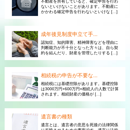
不動産を所有していると、確定申告を行わ
ないといけないことがあります。不動産に
かかわる確定申告を行わないといけな […]
成年後見制度申立て手...
認知症、知的障害、精神障害などを理由に
判断能力が不十分となった方々は、自ら契
約を結んだり、財産を管理したりする […]
相続税の申告が不要な...
相続税には基礎控除があります。基礎控除
は3000万円+600万円×相続人の人数で計算
されます。相続財産の価格が […]
遺言書の種類
遺言とは、遺言者の意思を死後の法律関係
に反映させるための書面です。遺言に法的