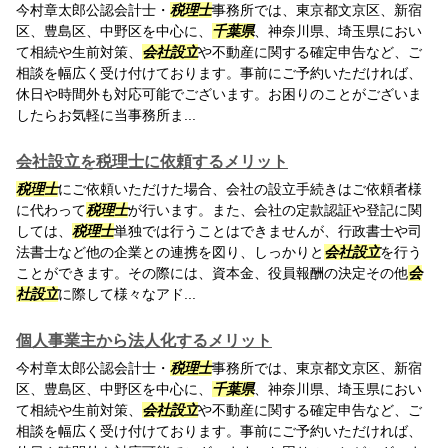
今村章太郎公認会計士・
税理士
事務所では、東京都文京区、新宿
区、豊島区、中野区を中心に、
千葉県
、神奈川県、埼玉県におい
て相続や生前対策、
会社設立
や不動産に関する確定申告など、ご
相談を幅広く受け付けております。事前にご予約いただければ、
休日や時間外も対応可能でございます。お困りのことがございま
したらお気軽に当事務所ま...
会社設立を税理士に依頼するメリット
税理士
にご依頼いただけた場合、会社の設立手続きはご依頼者様
に代わって
税理士
が行います。また、会社の定款認証や登記に関
しては、
税理士
単独では行うことはできませんが、行政書士や司
法書士など他の企業との連携を図り、しっかりと
会社設立
を行う
ことができます。その際には、資本金、役員報酬の決定その他
会
社設立
に際して様々なアド...
個人事業主から法人化するメリット
今村章太郎公認会計士・
税理士
事務所では、東京都文京区、新宿
区、豊島区、中野区を中心に、
千葉県
、神奈川県、埼玉県におい
て相続や生前対策、
会社設立
や不動産に関する確定申告など、ご
相談を幅広く受け付けております。事前にご予約いただければ、