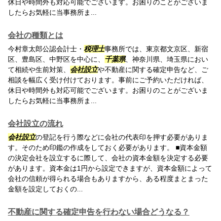
休日や時間外も対応可能でございます。お困りのことがございま
したらお気軽に当事務所ま...
会社の種類とは
今村章太郎公認会計士・
税理士
事務所では、東京都文京区、新宿
区、豊島区、中野区を中心に、
千葉県
、神奈川県、埼玉県におい
て相続や生前対策、
会社設立
や不動産に関する確定申告など、ご
相談を幅広く受け付けております。事前にご予約いただければ、
休日や時間外も対応可能でございます。お困りのことがございま
したらお気軽に当事務所ま...
会社設立の流れ
会社設立
の登記を行う際などに会社の代表印を押す必要がありま
す。そのため印鑑の作成をしておく必要があります。 ■資本金額
の決定会社を設立するに際して、会社の資本金額を決定する必要
があります。資本金は1円から設定できますが、資本金額によって
会社の信頼が得られる場合もありますから、ある程度まとまった
金額を設定しておくの...
不動産に関する確定申告を行わない場合どうなる？