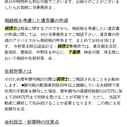
休日や時間外も対応可能でございます。お困りのことがございま
したらお気軽に当事務所ま...
相続税を考慮した遺言書の作成
税理士
は税金に関するプロですから、相続税を考慮したい遺言書
の作成に関しては、ぜひ当事務所までご相談下さい。遺言書の作
成のアドバイスから相続税の申告まで、まとめてお任せ頂けま
す。 今村章太郎公認会計士・
税理士
事務所では、東京都文京区、
新宿区、豊島区、中野区を中心に、
千葉県
、神奈川県、埼玉県に
おいて相続や生前対策、会...
生前対策とは
そのため暦年贈与検討の際は
税理士
にご相談されることをお勧め
します。 ■贈与税の配偶者控除20年以上婚姻している夫婦間で居
住用の不動産を贈与した場合、暦年贈与の基礎控除額110万円に加
えて2000万円まで控除を受けることが可能です。ただし、当該不
動産に継続して住み続けることが必要となります。 この他にも生
前贈与を活...
会社設立・起業時の注意点