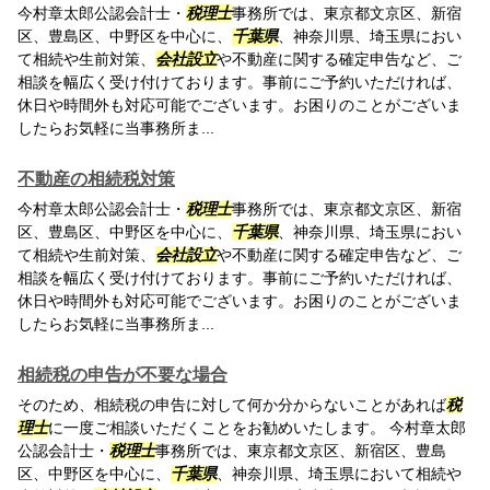
今村章太郎公認会計士・
税理士
事務所では、東京都文京区、新宿
区、豊島区、中野区を中心に、
千葉県
、神奈川県、埼玉県におい
て相続や生前対策、
会社設立
や不動産に関する確定申告など、ご
相談を幅広く受け付けております。事前にご予約いただければ、
休日や時間外も対応可能でございます。お困りのことがございま
したらお気軽に当事務所ま...
不動産の相続税対策
今村章太郎公認会計士・
税理士
事務所では、東京都文京区、新宿
区、豊島区、中野区を中心に、
千葉県
、神奈川県、埼玉県におい
て相続や生前対策、
会社設立
や不動産に関する確定申告など、ご
相談を幅広く受け付けております。事前にご予約いただければ、
休日や時間外も対応可能でございます。お困りのことがございま
したらお気軽に当事務所ま...
相続税の申告が不要な場合
そのため、相続税の申告に対して何か分からないことがあれば
税
理士
に一度ご相談いただくことをお勧めいたします。 今村章太郎
公認会計士・
税理士
事務所では、東京都文京区、新宿区、豊島
区、中野区を中心に、
千葉県
、神奈川県、埼玉県において相続や