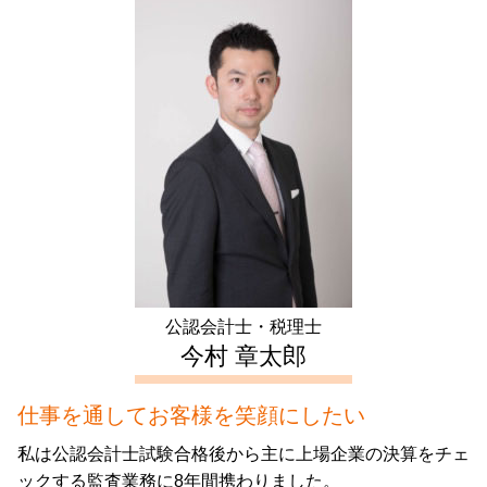
後見 登記
自筆証書遺言 費用
会社設立 新宿区 相談
家賃 収入 確定申告
募集 設立
後見人 申請
遺言書 作成
会社設立 中野区 会計士
不動産 所得 確定申告 しない
起業 助成金
生前贈与 メリット
相続 千葉県 相談
住宅ローン控除 確定申告
株式会社 設立費用
任意後見 費用
会社設立 東京都 相談
住宅 売却 確定申告
税務調査 期間
生前贈与 契約書
会社設立 文京区 相談
不動産 売却 赤字 確定申告
日本政策金融公庫 融資 期間
生前対策 文京区 相談
譲渡所得 とは
税務調査 流れ
会社設立 東京都 税理士
譲渡 所得 確定申告
電子 定款
会社設立 埼玉県 税理士
確定申告 とは
生前対策 神奈川県 税理士
住宅ローン 控除 年末調整
不動産 確定申告 中野区 税理士
青色 申告 不動産 所得
生前対策 豊島区 税理士
不動産 確定申告 文京区 相談
公認会計士・税理士
相続 文京区 税理士
今村 章太郎
仕事を通してお客様を笑顔にしたい
私は公認会計士試験合格後から主に上場企業の決算をチェ
ックする監査業務に8年間携わりました。