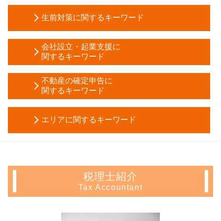
贈与税 配偶者控除
生前対策に関するキーワード
公正証書遺言 費用
節税対策 不動産
家族信託 手続き
相続税 時効
会社設立・起業支援に
成年後見制度 手続き
関するキーワード
贈与税 申告漏れ
教育資金 一括贈与
税務調査 税理士
決算月 決め方
任意 後見 契約
不動産の確定申告に
自筆証書遺言 保管制度
会社設立 届出
関するキーワード
生前贈与 現金 手渡し
土地 相続 税金対策
株式会社 設立 費用
被後見人 とは
相続 放棄
不動産所得 事業所得
合同会社 株式会社 違い
相続時精算課税制度 デメリット
個人事業主 税務調査
エリアに関するキーワード
住宅ローン控除 必要書類
法人化 手続き
成年後見申立て 費用
相続 順位
マンション 売却 確定申告
資本金 増資 メリット
成年 後見 登記
生命保険 相続税基礎控除
生前対策 新宿区 会計士
不動産所得 確定申告
事業計画書 項目
生前贈与 時効
相続税 2割加算
起業支援 東京都 会計士
住宅ローン控除 条件
会社 資本金
死亡退職金 相続税
代償分割 要件
起業支援 文京区 相談
譲渡所得 確定申告 不要
法人成り 消費税
生前贈与 非課税
税理士紹介
公正証書遺言 効力
相続 文京区 相談
確定申告 不動産 売却
助成金 制度
生前贈与 税金
Tax Accountant
節税対策 法人
生前対策 千葉県 会計士
譲渡 所得 計算
創業 融資
任意後見人 デメリット
贈与税 対策
会社設立 千葉県 税理士
年末調整 不動産所得
節税 会社設立
任意後見 登記
株 相続 税金
相続 東京都 税理士
長期 譲渡所得
合同会社 設立費用