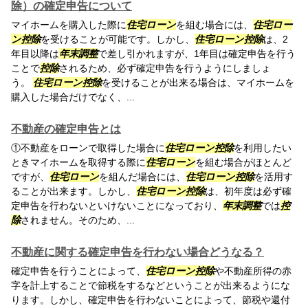
除）の確定申告について
マイホームを購入した際に
住宅ローン
を組む場合には、
住宅ロー
ン
控除
を受けることが可能です。しかし、
住宅ローン
控除
は、2
年目以降は
年末調整
で差し引かれますが、1年目は確定申告を行う
ことで
控除
されるため、必ず確定申告を行うようにしましょ
う。
住宅ローン
控除
を受けることが出来る場合は、マイホームを
購入した場合だけでなく、...
不動産の確定申告とは
①不動産をローンで取得した場合に
住宅ローン
控除
を利用したい
ときマイホームを取得する際に
住宅ローン
を組む場合がほとんど
ですが、
住宅ローン
を組んだ場合には、
住宅ローン
控除
を活用す
ることが出来ます。しかし、
住宅ローン
控除
は、初年度は必ず確
定申告を行わないといけないことになっており、
年末調整
では
控
除
されません。そのため、...
不動産に関する確定申告を行わない場合どうなる？
確定申告を行うことによって、
住宅ローン
控除
や不動産所得の赤
字を計上することで節税をするなどということが出来るようにな
ります。しかし、確定申告を行わないことによって、節税や還付