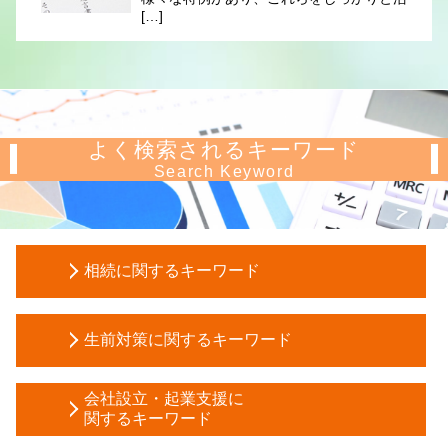
[…]
よく検索されるキーワード
Search Keyword
相続に関するキーワード
所有権移転登記 相続
生前対策に関するキーワード
贈与税 申告
マンション 相続税対策
任意後見人 デメリット
公正証書遺言 無効
会社設立・起業支援に
任意後見 制度
関するキーワード
相続税 申告 自分で
遺言 代用 信託
相続放棄 相続税 基礎控除