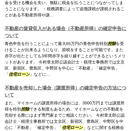
金を受ける機会を失い、無駄に税金を払うことにつながってしま
うことになります。 ・税務調査によって追徴課税が課税されるこ
とがある不動産所得や譲...
不動産の賃貸収入がある場合（不動産所得）の確定申告に
ついて
青色申告を行うことによって最大65万円の青色申告特別
控除
を受
けることが出来るようになり、節税をすることが可能です。また
赤字が出たとしても3年間赤字を繰り越すことができるというメリ
ットがあります。 今村章太郎公認会計士・税理士事務所では文京
区、新宿区、豊島区、中野区を中心に「不動産」「確定申告」
「
住宅ローン
」などに...
不動産を売却した場合（譲渡所得）の確定申告の方法につ
いて
また、マイホームの譲渡所得の場合には、3000万円までは譲渡所
得を特別
控除
できる制度もあるため、マイホームなどの不動産を
売却する際にはまず専門家までご相談ください。 今村章太郎公認
会計士・税理士事務所では文京区、新宿区、豊島区、中野区を中
心に「不動産」「確定申告」「
住宅ローン
」などに関する税務会