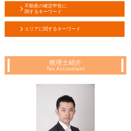
合同会社設立 必要書類
成年後見人 選任
不動産の確定申告に
節税対策 不動産
発起 設立
関するキーワード
任意後見 受任者
会社 相続税
事業計画書 書き方
成年後見制度 デメリット
贈与税 配偶者控除
長期 譲渡所得
株式会社 定款
生前贈与 手続き
遺言書 効力
エリアに関するキーワード
青色 申告 不動産 所得 サラリーマン
税務調査 個人
不動産 信託受益権
自筆証書遺言 書き方
不動産 売却 赤字 確定申告
株式会社 設立登記申請書
生前贈与 不動産
遺産分割協議書 作成
不動産 確定申告 千葉県 税理士
住宅ローン控除 必要書類
資本金 平均
成年後見人 監督人
相続税 節税対策
不動産 確定申告 東京都 会計士
住宅ローン控除 計算
募集 設立
成年 後見人 申立人
相続税申告 必要書類
生前対策 埼玉県 会計士
アパート経営 確定申告
会社設立 資本金
被後見人 とは
税理士紹介
相続税 配偶者控除
生前対策 文京区 税理士
確定申告 不動産 売却
定款 目的
孫 生前贈与
Tax Accountant
遺産分割協議
生前対策 千葉県 税理士
マンション 売却 確定申告
株式会社 資本金
信託 メリット
公正証書遺言 証人
不動産 確定申告 神奈川県 会計士
不動産所得 事業所得
事業計画書 項目
財産管理 とは
譲渡 所得税 相続
相続 千葉県 会計士
相続 不動産 売却 確定申告
個人事業主 法人成り
任意 後見 契約
代償 分割
会社設立 東京都 会計士
譲渡 所得 計算
会社設立 流れ
成年後見制度
公正証書遺言 執行
生前対策 豊島区 税理士
確定申告 とは
創業融資 サポート
生前贈与 方法
不動産 確定申告 千葉県 相談
住宅ローン控除 確定申告
株式会社 設立 必要書類
相続時精算課税制度 デメリット
起業支援 東京都 相談
確定申告 不動産 所得 書き方
会社設立 届出
任意後見 登記
相続 埼玉県 税理士
サラリーマン 家賃 収入 確定申告
事業計画 認定
起業支援 新宿区 会計士
住宅 売却 確定申告
税理士 顧問料