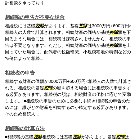
計相談を承っており...
相続税の申告が不要な場合
相続税には基礎
控除
があります。基礎
控除
は3000万円+600万円×
相続人の人数で計算されます。相続財産の価格が基礎
控除
額を下
回るような場合には、相続税は課税されませんから、相続税の申
告は不要となります。ただし、相続財産の価格が基礎
控除
額を上
回っていた場合に、配偶者の税額軽減、小規模宅地の特例などの
特例によって相続...
相続税の申告
相続する財産の価額が3000万円+600万円×相続人の人数で計算さ
れる、相続税の基礎
控除
の額を超える場合には相続税の申告をす
る必要があります。相続税の額は、相続財産の価格に応じて変動
します。 ■相続税の申告のために必要な手続き相続税の申告のた
めには、誰がどの財産を相続するのか確定する必要があります。
そのため相続人...
相続税の計算方法
■相続税の基礎
控除
相続税には基礎
控除
があります。基礎
控除
は、