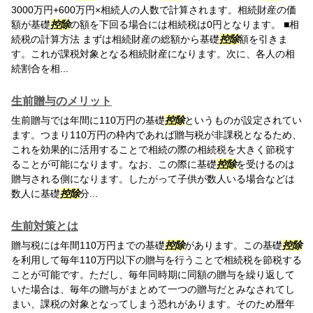
3000万円+600万円×相続人の人数で計算されます。相続財産の価
額が基礎
控除
の額を下回る場合には相続税は0円となります。 ■相
続税の計算方法 まずは相続財産の総額から基礎
控除
額を引きま
す。これが課税対象となる相続財産になります。次に、各人の相
続割合を相...
生前贈与のメリット
生前贈与では年間に110万円の基礎
控除
というものが設定されてい
ます。つまり110万円の枠内であれば贈与税が非課税となるため、
これを効果的に活用することで相続の際の相続税を大きく節税す
ることが可能になります。なお、この際に基礎
控除
を受けるのは
贈与される側になります。したがって子供が数人いる場合などは
数人に基礎
控除
分...
生前対策とは
贈与税には年間110万円までの基礎
控除
があります。この基礎
控除
を利用して毎年110万円以下の贈与を行うことで相続税を節税する
ことが可能です。ただし、毎年同時期に同額の贈与を繰り返して
いた場合は、毎年の贈与がまとめて一つの贈与だとみなされてし
まい、課税の対象となってしまう恐れがあります。そのため暦年