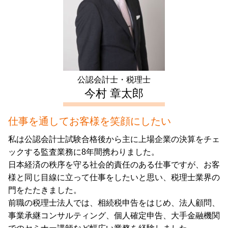
生前対策 埼玉県 税理士
譲渡所得 とは
補助金 交付申請書
不動産 確定申告 千葉県 会計士
譲渡 所得 確定申告
生前対策 新宿区 会計士
不動産所得 確定申告
相続 東京都 会計士
不動産 所得 確定申告 しない
生前対策 豊島区 会計士
起業支援 神奈川県 税理士
公認会計士・税理士
起業支援 東京都 税理士
今村 章太郎
仕事を通してお客様を笑顔にしたい
私は公認会計士試験合格後から主に上場企業の決算をチェ
ックする監査業務に8年間携わりました。
日本経済の秩序を守る社会的責任のある仕事ですが、お客
様と同じ目線に立って仕事をしたいと思い、税理士業界の
門をたたきました。
前職の税理士法人では、相続税申告をはじめ、法人顧問、
事業承継コンサルティング、個人確定申告、大手金融機関