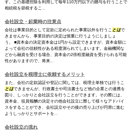
す。この基礎控除を利用して毎年110万円以下の贈与を行うことで
相続税を節税するこ...
会社設立・起業時の注意点
会社は事業目的として定款に定められた事業以外を行うこ
とは
で
きませんから、事業目的の決定は慎重に行うようにしましょ
う。 ■資本金の決定資本金は1円から設定できますが、資本金額に
よって会社の信頼性がある程度測られてしまいます。金融機関な
どから融資を受ける場合、資本金の2倍程度融資を受けられる可能
性がありますので、将来...
会社設立を税理士に依頼するメリット
また、会社の定款認証や登記に関しては、税理士単独では行うこ
とは
できませんが、行政書士や司法書士など他の企業との連携を
図り、しっかりと会社設立を行うことができます。その際には、
資本金、役員報酬の決定その他会社設立に際して様々なアドバイ
スをすることができ、会社設立やその後の売り上げが円滑に進む
ようしっかりとサポートを...
会社設立の流れ