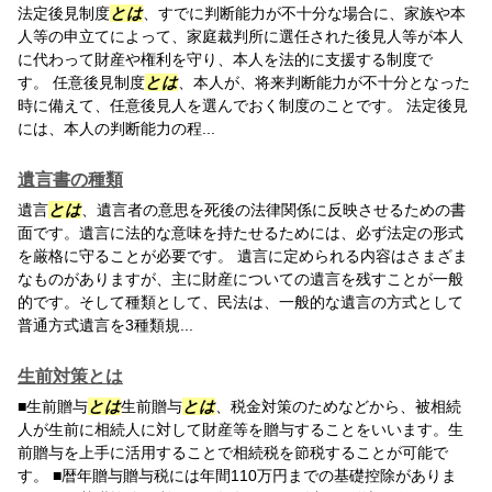
法定後見制度
とは
、すでに判断能力が不十分な場合に、家族や本
人等の申立てによって、家庭裁判所に選任された後見人等が本人
に代わって財産や権利を守り、本人を法的に支援する制度で
す。 任意後見制度
とは
、本人が、将来判断能力が不十分となった
時に備えて、任意後見人を選んでおく制度のことです。 法定後見
には、本人の判断能力の程...
遺言書の種類
遺言
とは
、遺言者の意思を死後の法律関係に反映させるための書
面です。遺言に法的な意味を持たせるためには、必ず法定の形式
を厳格に守ることが必要です。 遺言に定められる内容はさまざま
なものがありますが、主に財産についての遺言を残すことが一般
的です。そして種類として、民法は、一般的な遺言の方式として
普通方式遺言を3種類規...
生前対策とは
■生前贈与
とは
生前贈与
とは
、税金対策のためなどから、被相続
人が生前に相続人に対して財産等を贈与することをいいます。生
前贈与を上手に活用することで相続税を節税することが可能で
す。 ■暦年贈与贈与税には年間110万円までの基礎控除がありま