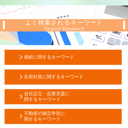
よく検索されるキーワード
Search Keyword
相続に関するキーワード
相続税 基礎控除
生前対策に関するキーワード
会社 相続
株 相続 税金
被後見人 とは
相続税 評価額
会社設立・起業支援に
生前贈与 非課税
関するキーワード
生命保険 相続税基礎控除
相続時精算課税制度 とは わかりやすく
限定承認 手続き
事業計画書 書き方
家族信託 認知症
不動産の確定申告に
所有権移転登記 相続
相対的 記載 事項
関するキーワード
任意後見 登記事項証明書
贈与税 対策
合同会社 設立 流れ
任意後見 費用
相続税 計算