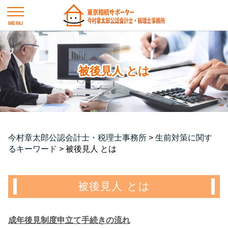
被後見人 とは
今村章太郎公認会計士・税理士事務所
>
生前対策に関す
るキーワード
>
被後見人 とは
被後見人 とは
成年後見制度申立て手続きの流れ