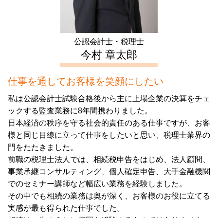
生前対策 中野区 会計士
年末調整 不動産所得
生前対策 豊島区 税理士
起業支援 新宿区 相談
公認会計士・税理士
不動産 確定申告 中野区 税理士
今村 章太郎
仕事を通してお客様を笑顔にしたい
私は公認会計士試験合格後から主に上場企業の決算をチェ
ックする監査業務に8年間携わりました。
日本経済の秩序を守る社会的責任のある仕事ですが、お客
様と同じ目線に立って仕事をしたいと思い、税理士業界の
門をたたきました。
前職の税理士法人では、相続税申告をはじめ、法人顧問、
事業承継コンサルティング、個人確定申告、大手金融機関
でのセミナー講師など幅広い業務を経験しました。
その中でも相続の業務は奥が深く、お客様のお役に立てる
実感が最も得られた仕事でした。