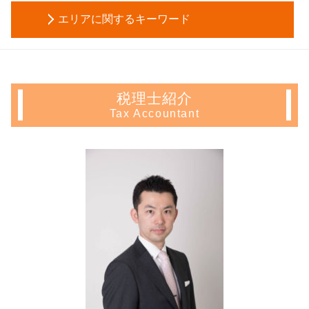
住宅ローン控除 確定申告
会社設立 資本金
成年後見申立て 費用
相続税 申告 義務
エリアに関するキーワード
確定申告 不動産 所得 書き方
電子 定款 代行
法定後見制度 とは
遺産分割協議書 必要書類
譲渡 所得 確定申告
会社設立後 手続き
代理権 とは
相続税 申告期限
不動産 確定申告 文京区 相談
譲渡 所得 計算
株式会社 資本金
後見人 申請
相続税 申告期限 延長
不動産 確定申告 豊島区 税理士
不動産 売却 赤字 確定申告
会社 定款
任意後見人 デメリット
相続人 調査 費用
会社設立 文京区 相談
不動産所得 確定申告
助成金 消費税
後見 信託
税理士紹介
遺産分割協議
不動産 確定申告 新宿区 税理士
長期 譲渡所得
新規事業 計画書
生前贈与 確定申告
Tax Accountant
贈与税 税率
起業支援 埼玉県 相談
確定申告 とは
税務調査 期間
成年後見制度 デメリット
自筆証書遺言 無効
生前対策 東京都 相談
青色 申告 不動産 所得
株式会社 設立 メリット
信託 銀行 違い
名義預金 相続税
生前対策 埼玉県 相談
不動産 所得 確定申告 しない
起業 補助金
財産管理 とは
遺産分割協議 証明書
起業支援 豊島区 相談
土地 売却 確定申告
合同会社 設立登記申請書
任意後見 登記
相続税 配偶者控除
起業支援 神奈川県 相談
青色 申告 不動産 所得 サラリーマン
資本金 仕訳
生前贈与 手続き
起業支援 中野区 会計士
確定申告 不動産 売却
発起 設立
生前贈与 現金 手渡し
生前対策 豊島区 会計士
アパート経営 確定申告
合同会社 資本金
遺言 代用 信託
生前対策 神奈川県 相談
住宅ローン控除 必要書類
定款 目的
会社設立 文京区 税理士
マンション 売却 確定申告
会社設立 期間
生前対策 千葉県 税理士
譲渡所得 確定申告 不要
株式会社 設立 費用
起業支援 東京都 会計士
不動産所得 事業所得
会社設立 埼玉県 相談
家賃 収入 確定申告