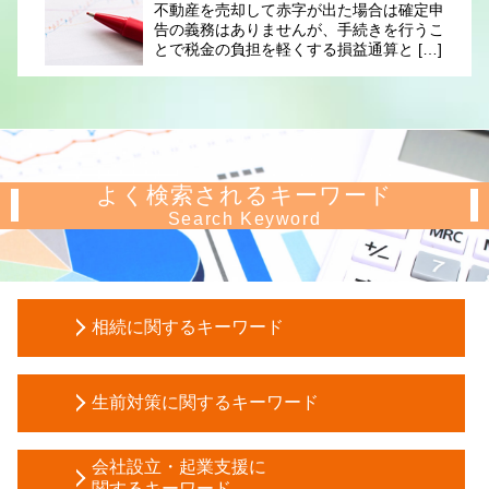
不動産を売却して赤字が出た場合は確定申
告の義務はありませんが、手続きを行うこ
とで税金の負担を軽くする損益通算と […]
よく検索されるキーワード
Search Keyword
相続に関するキーワード
贈与税 対策
生前対策に関するキーワード
公正証書遺言 必要書類
自筆証書遺言 要件
信託 銀行 違い
現物 分割
会社設立・起業支援に
成年後見申立て 費用
関するキーワード