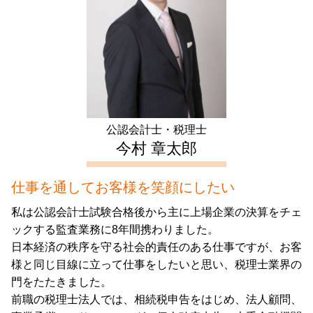
譲渡所得 とは
資本金 基準
会社設立 千葉県 会計士
年末調整 不動産所得
資本金 減資
相続 東京都 税理士
確定申告 とは
合同会社 定款
生前対策 埼玉県 会計士
不動産 所得 確定申告 しない
起業支援 東京都 相談
住宅ローン 控除 年末調整
相続 文京区 税理士
住宅ローン控除 条件
起業支援 豊島区 税理士
会社設立 新宿区 相談
公認会計士・税理士
会社設立 新宿区 税理士
今村 章太郎
仕事を通してお客様を笑顔にしたい
私は公認会計士試験合格後から主に上場企業の決算をチェ
ックする監査業務に8年間携わりました。
日本経済の秩序を守る社会的責任のある仕事ですが、お客
様と同じ目線に立って仕事をしたいと思い、税理士業界の
門をたたきました。
前職の税理士法人では、相続税申告をはじめ、法人顧問、