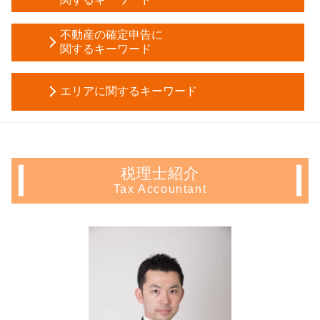
相続税 基礎控除
孫 生前贈与
遺言書 効力
起業 補助金
任意後見契約 公正証書
不動産の確定申告に
法定相続分 とは
電子 定款 認証
関するキーワード
財産管理 とは
相続税 延納
株式会社 設立 必要書類
死亡退職金 相続税
贈与税 税率
住宅ローン控除 必要書類
税務調査 対象
成年後見制度
会社 相続
エリアに関するキーワード
不動産 譲渡 所得税 計算
決算月 決め方
成年 後見人 申立人
相続税 配偶者控除
譲渡所得 確定申告 不要
補助金 助成金 違い
成年後見人 裁判所
贈与税 申告期限
起業支援 神奈川県 税理士
マンション 売却 確定申告
株式会社 設立登記申請書
不動産 信託受益権
限定承認 費用
会社設立 文京区 相談
確定申告 不動産 売却
会社設立 費用 自分で
任意後見 登記
相続税 申告期限 延長
生前対策 文京区 会計士
サラリーマン 家賃 収入 確定申告
会社設立 税理士
任意後見 受任者
税理士紹介
固定資産税 評価額
不動産 確定申告 千葉県 会計士
不動産 売却 赤字 確定申告
個人事業主 法人成り
教育資金 一括贈与
Tax Accountant
譲渡 所得税 相続
会社設立 東京都 税理士
長期 譲渡所得
新規 事業 計画
不動産 信託
会社 相続税
生前対策 千葉県 税理士
住宅ローン控除 計算
税務調査 時期
後見人 申請
公正証書遺言
相続 東京都 相談
青色 申告 不動産 所得 サラリーマン
創業 融資
任意後見 登記事項証明書
相続税 申告 自分で
相続 中野区 税理士
青色 申告 不動産 所得
資本金 増資 メリット
任意後見人 デメリット
土地 相続税
起業支援 新宿区 会計士
住宅ローン控除 確定申告
資本金 増資
贈与税 マンション
不動産 確定申告 千葉県 税理士
譲渡 所得 確定申告
税務署 相談
生前贈与 メリット
相続 豊島区 相談
不動産所得 確定申告
発起 設立
信託 メリット
相続 神奈川県 会計士